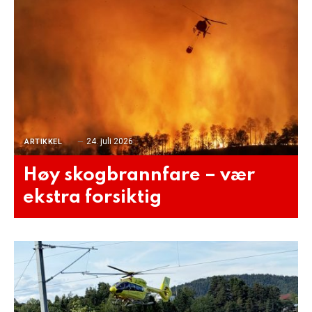
24. juli 2026
ARTIKKEL
Høy skogbrannfare – vær
ekstra forsiktig