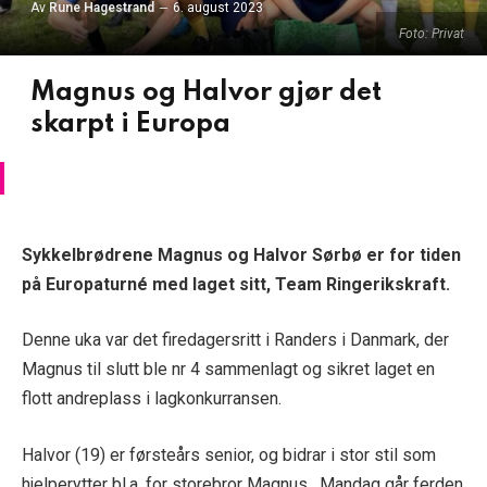
Av
Rune Hagestrand
6. august 2023
Foto: Privat
Magnus og Halvor gjør det
skarpt i Europa
Sykkelbrødrene Magnus og Halvor Sørbø er for tiden
på Europaturné med laget sitt, Team Ringerikskraft.
Denne uka var det firedagersritt i Randers i Danmark, der
Magnus til slutt ble nr 4 sammenlagt og sikret laget en
flott andreplass i lagkonkurransen.
Halvor (19) er førsteårs senior, og bidrar i stor stil som
hjelperytter bl.a. for storebror Magnus. Mandag går ferden