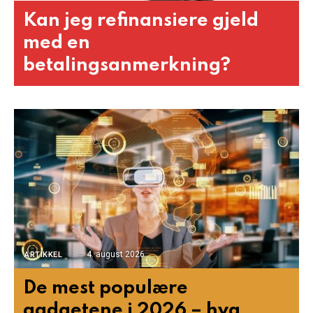
Kan jeg refinansiere gjeld
med en
betalingsanmerkning?
4. august 2026
ARTIKKEL
De mest populære
gadgetene i 2026 – hva