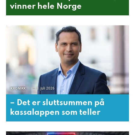
vinner hele Norge
3. juli 2026
KRONIKK
– Det er sluttsummen på
kassalappen som teller