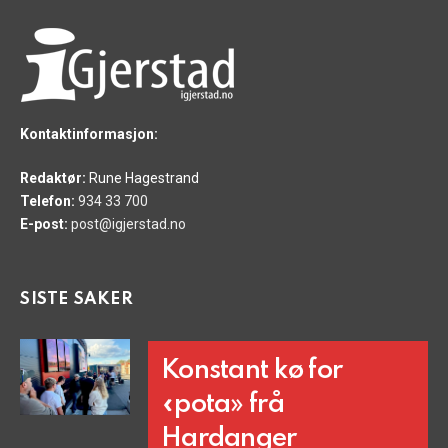
Kontaktinformasjon:
Redaktør:
Rune Hagestrand
Telefon:
934 33 700
E-post:
post@igjerstad.no
SISTE SAKER
Konstant kø for
«pota» frå
Hardanger