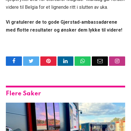
videre til Belgia for et lignende ritt i slutten av uka.
Vi gratulerer de to gode Gjerstad-ambassadørene
med flotte resultater og ønsker dem lykke til videre!
Facebook
Twitter
Pinterest
LinkedIn
WhatsApp
Email
Insta
Flere Saker