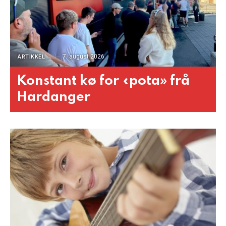
7. august 2026
ARTIKKEL
Konstant kø for «pota» frå
Hardanger