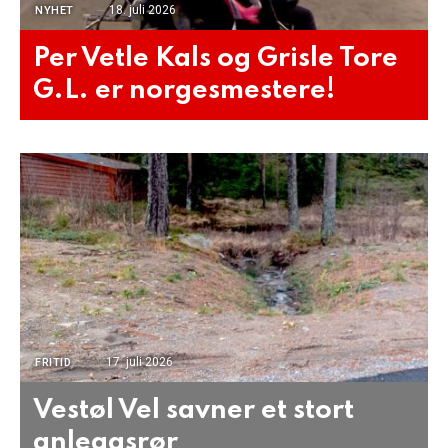
18. juli 2026
NYHET
Per Vetle Kals og Grisle Tore
G.L. er norgesmestere!
17. juli 2026
FRITID
Vestøl Vel savner et stort
anleggsrør