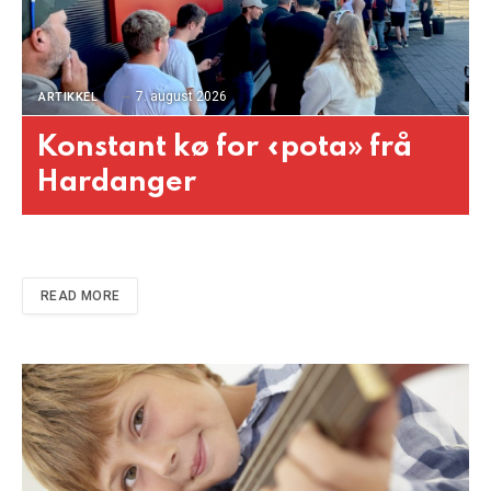
7. august 2026
ARTIKKEL
Konstant kø for «pota» frå
Hardanger
READ MORE