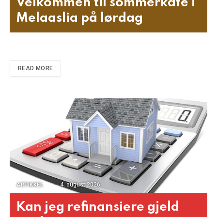
Velkommen til sommerkafé i
Melaaslia på lørdag
READ MORE
4. august 2026
ARTIKKEL
Kan jeg refinansiere gjeld