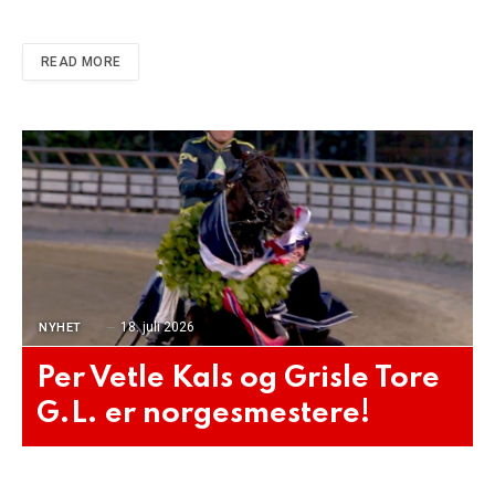
READ MORE
18. juli 2026
NYHET
Per Vetle Kals og Grisle Tore
G.L. er norgesmestere!