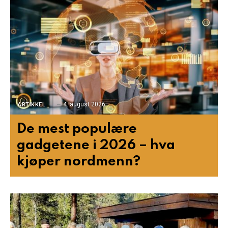
4. august 2026
ARTIKKEL
De mest populære
gadgetene i 2026 – hva
kjøper nordmenn?