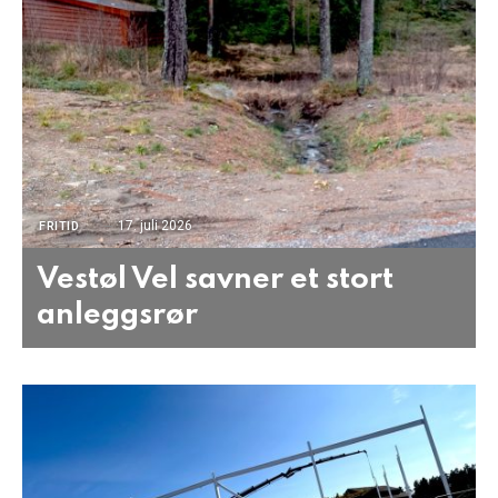
17. juli 2026
FRITID
Vestøl Vel savner et stort
anleggsrør