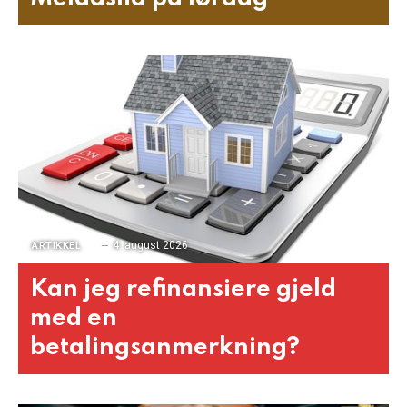
4. august 2026
ARTIKKEL
Kan jeg refinansiere gjeld
med en
betalingsanmerkning?