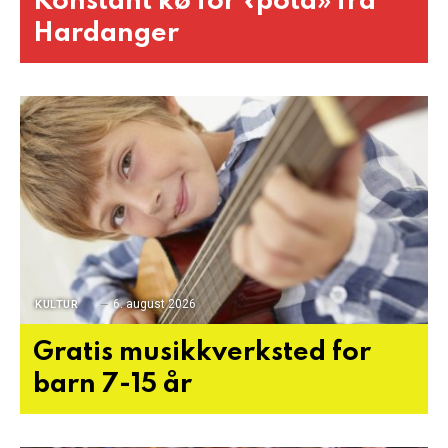
Konstant kø for «pota» frå
Hardanger
6. august 2026
KULTUR
Gratis musikkverksted for
barn 7-15 år