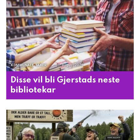
6. august 2026
KOMMUNALE SAKER
Disse vil bli Gjerstads neste
bibliotekar