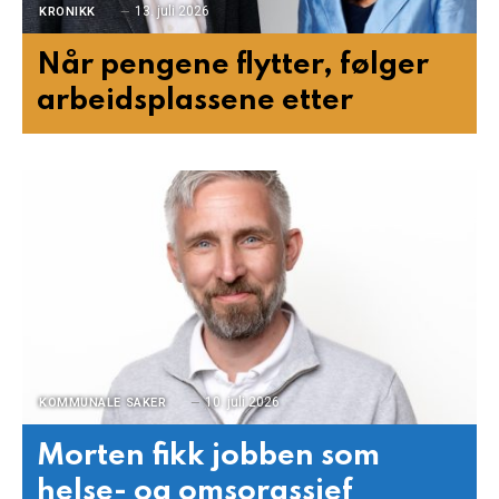
13. juli 2026
KRONIKK
Når pengene flytter, følger
arbeidsplassene etter
10. juli 2026
KOMMUNALE SAKER
Morten fikk jobben som
helse- og omsorgssjef