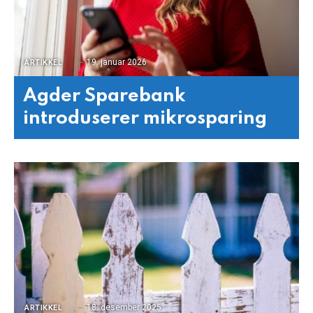
19. januar 2026
ARTIKKEL
Agder Sparebank
introduserer mikrosparing
18. desember 2025
ARTIKKEL