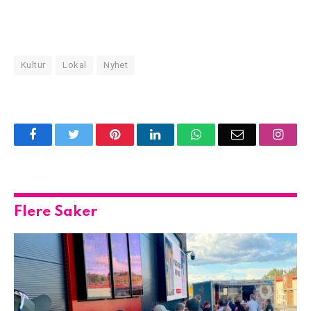
Kultur
Lokal
Nyhet
Facebook
Twitter
Pinterest
LinkedIn
WhatsApp
Email
Insta
Flere Saker