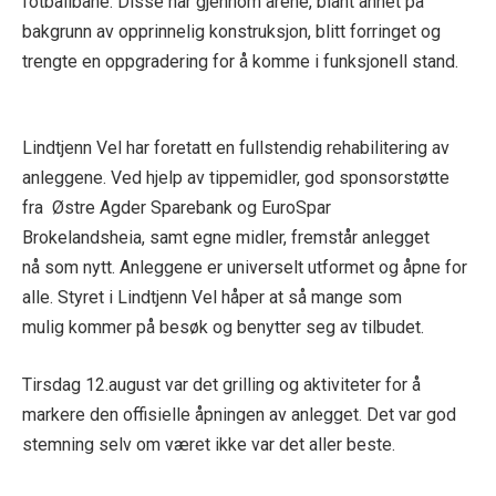
fotballbane. Disse har gjennom årene, blant annet på
bakgrunn av opprinnelig konstruksjon, blitt forringet og
trengte en oppgradering for å komme i funksjonell stand.
Lindtjenn Vel har foretatt en fullstendig rehabilitering av
anleggene. Ved hjelp av tippemidler, god sponsorstøtte
fra Østre Agder Sparebank og EuroSpar
Brokelandsheia, samt egne midler, fremstår anlegget
nå som nytt. Anleggene er universelt utformet og åpne for
alle. Styret i Lindtjenn Vel håper at så mange som
mulig kommer på besøk og benytter seg av tilbudet.
Tirsdag 12.august var det grilling og aktiviteter for å
markere den offisielle åpningen av anlegget. Det var god
stemning selv om været ikke var det aller beste.