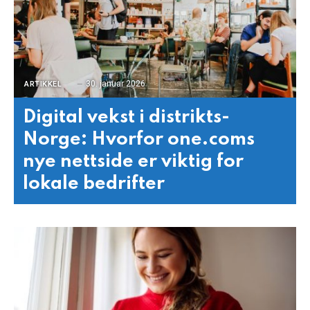
30. januar 2026
ARTIKKEL
Digital vekst i distrikts-
Norge: Hvorfor one.coms
nye nettside er viktig for
lokale bedrifter