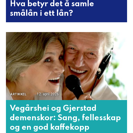
Hva betyr det å samle
smålån i ett lån?
12. april 2026
ARTIKKEL
Vegårshei og Gjerstad
demenskor: Sang, fellesskap
og en god kaffekopp