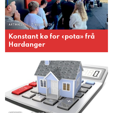
7. august 2026
ARTIKKEL
Konstant kø for «pota» frå
Hardanger