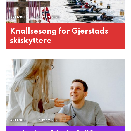
30. mars 2026
ARTIKKEL
Knallsesong for Gjerstads
skiskyttere
17. mars 2026
ARTIKKEL