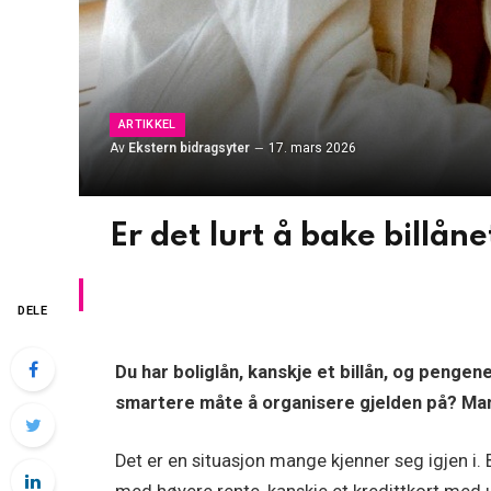
ARTIKKEL
Av
Ekstern bidragsyter
17. mars 2026
Er det lurt å bake billåne
DELE
Du har boliglån, kanskje et billån, og pengen
smartere måte å organisere gjelden på? Man
Det er en situasjon mange kjenner seg igjen i. B