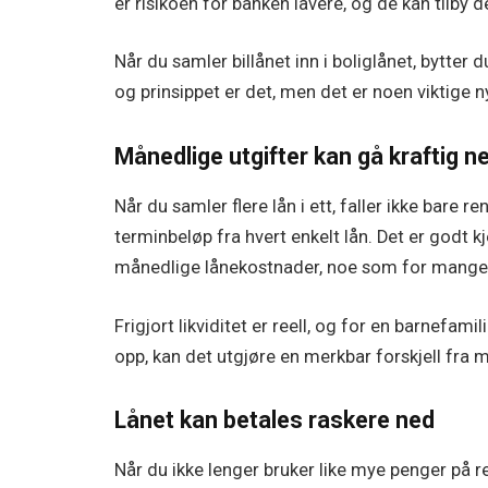
er risikoen for banken lavere, og de kan tilby d
Når du samler billånet inn i boliglånet, bytter d
og prinsippet er det, men det er noen viktige 
Månedlige utgifter kan gå kraftig n
Når du samler flere lån i ett, faller ikke bare 
terminbeløp fra hvert enkelt lån. Det er godt k
månedlige lånekostnader, noe som for mange e
Frigjort likviditet er reell, og for en barnefa
opp, kan det utgjøre en merkbar forskjell fra 
Lånet kan betales raskere ned
Når du ikke lenger bruker like mye penger på r