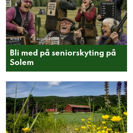
5. august 2026
NYHET
Bli med på seniorskyting på
Solem