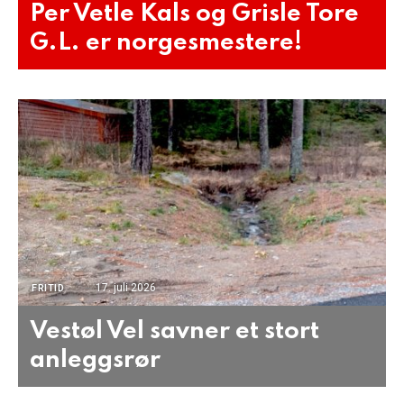
Per Vetle Kals og Grisle Tore
G.L. er norgesmestere!
17. juli 2026
FRITID
Vestøl Vel savner et stort
anleggsrør