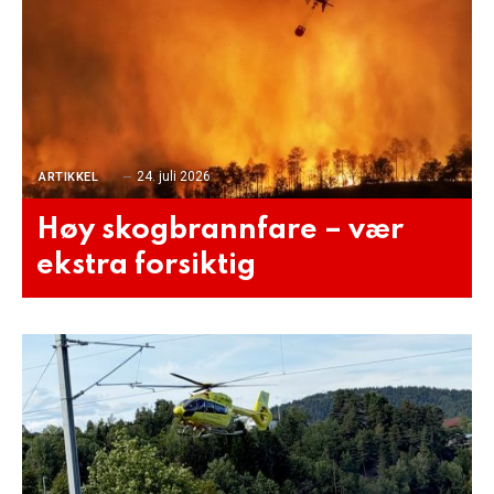
24. juli 2026
ARTIKKEL
Høy skogbrannfare – vær
ekstra forsiktig