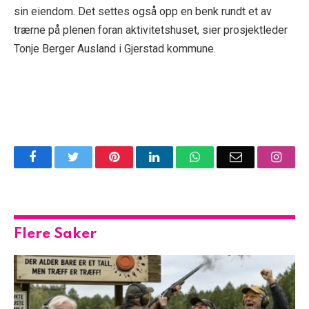
sin eiendom. Det settes også opp en benk rundt et av
trærne på plenen foran aktivitetshuset, sier prosjektleder
Tonje Berger Ausland i Gjerstad kommune.
Facebook
Twitter
Pinterest
LinkedIn
WhatsApp
Email
Insta
Flere Saker