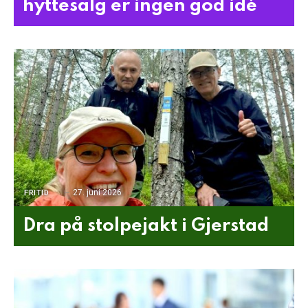
hyttesalg er ingen god idé
27. juni 2026
FRITID
Dra på stolpejakt i Gjerstad