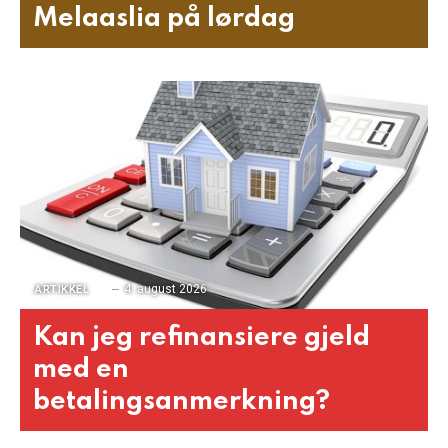
Melaaslia på lørdag
4. august 2026
ARTIKKEL
Kan jeg refinansiere gjeld
med en
betalingsanmerkning?