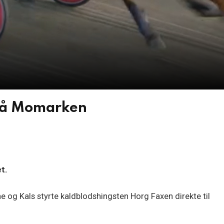
på Momarken
t.
og Kals styrte kaldblodshingsten Horg Faxen direkte til