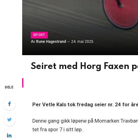
SPORT
Av
Rune Hagestrand
24. mai 2025
Seiret med Horg Faxen 
DELE
Per Vetle Kals tok fredag seier nr. 24 for åre
Denne gang gikk løpene på Momarken Travbane 
tet fra spor 7 i sitt løp.