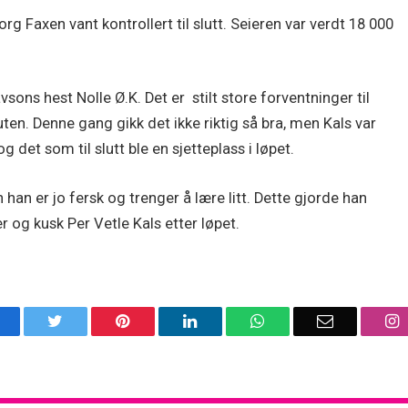
g Faxen vant kontrollert til slutt. Seieren var verdt 18 000
ons hest Nolle Ø.K. Det er stilt store forventninger til
en. Denne gang gikk det ikke riktig så bra, men Kals var
 det som til slutt ble en sjetteplass i løpet.
 han er jo fersk og trenger å lære litt. Dette gjorde han
ner og kusk Per Vetle Kals etter løpet.
acebook
Twitter
Pinterest
LinkedIn
WhatsApp
Email
I