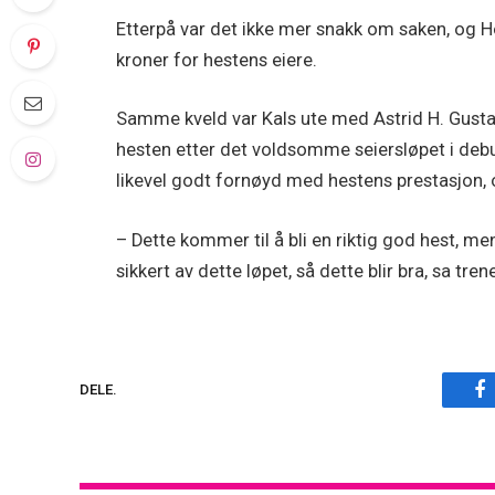
Etterpå var det ikke mer snakk om saken, og Hor
kroner for hestens eiere.
Samme kveld var Kals ute med Astrid H. Gustavs
hesten etter det voldsomme seiersløpet i debut
likevel godt fornøyd med hestens prestasjon, og
– Dette kommer til å bli en riktig god hest, men
sikkert av dette løpet, så dette blir bra, sa tre
F
DELE.