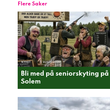
Flere Saker
5. august 2026
NYHET
Bli med på seniorskyting på
Solem