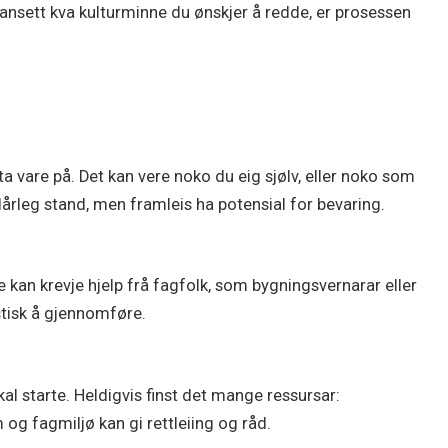
. Uansett kva kulturminne du ønskjer å redde, er prosessen
ta vare på. Det kan vere noko du eig sjølv, eller noko som
 dårleg stand, men framleis ha potensial for bevaring.
 kan krevje hjelp frå fagfolk, som bygningsvernarar eller
istisk å gjennomføre.
al starte. Heldigvis finst det mange ressursar:
og fagmiljø kan gi rettleiing og råd.