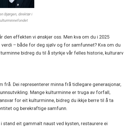
n Bjørgen, direktør i
ulturminnefondet
år den effekten vi ønskjer oss. Men kva om du i 2025
 verdi – både for deg sjølv og for samfunnet? Kva om du
urminne bidreg du til å styrkje vår felles historie, kulturarv
em frå. Dei representerer minna frå tidlegare generasjonar,
nnsutvikling. Mange kulturminne er truga av forfall,
var for eit kulturminne, bidreg du ikkje berre til å ta
identitet og berekraftige samfunn.
e i stand eit gammalt naust ved kysten, restaurere ei