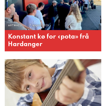
7. august 2026
ARTIKKEL
Konstant kø for «pota» frå
Hardanger