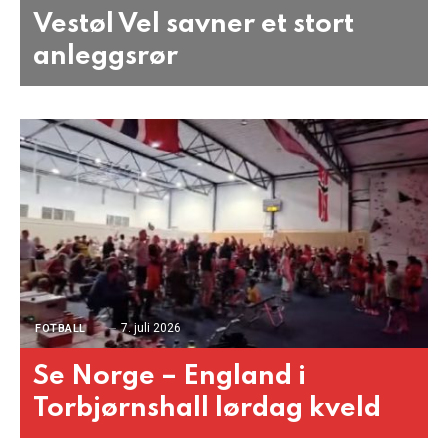
Vestøl Vel savner et stort
anleggsrør
7. juli 2026
FOTBALL
Se Norge – England i
Torbjørnshall lørdag kveld