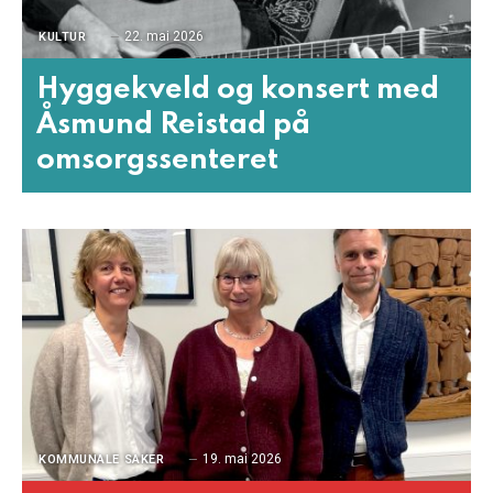
22. mai 2026
KULTUR
Hyggekveld og konsert med
Åsmund Reistad på
omsorgssenteret
19. mai 2026
KOMMUNALE SAKER