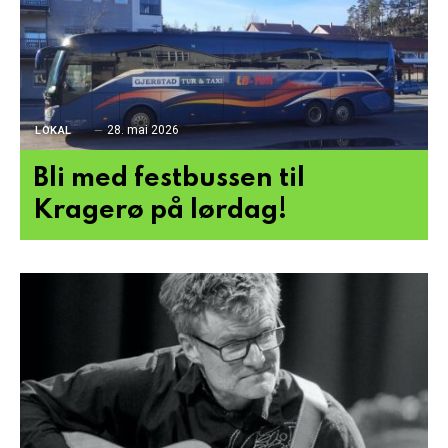
28. mai 2026
LOKAL
Bli med festbussen til
Kragerø på lørdag!