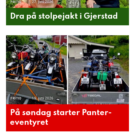
27. juni 2026
FRITID
Dra på stolpejakt i Gjerstad
19. juni 2026
FRITID
På søndag starter Panter-
eventyret