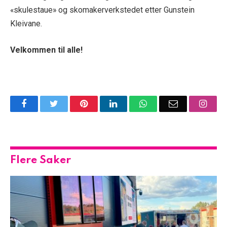
«skulestaue» og skomakerverkstedet etter Gunstein
Kleivane.
Velkommen til alle!
Facebook
Twitter
Pinterest
LinkedIn
WhatsApp
Email
Insta
Flere Saker