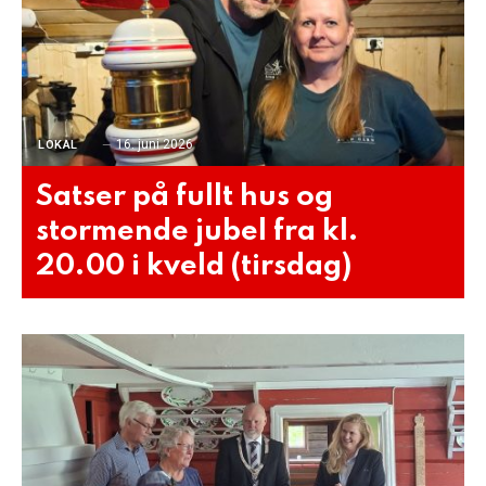
16. juni 2026
LOKAL
Satser på fullt hus og
stormende jubel fra kl.
20.00 i kveld (tirsdag)