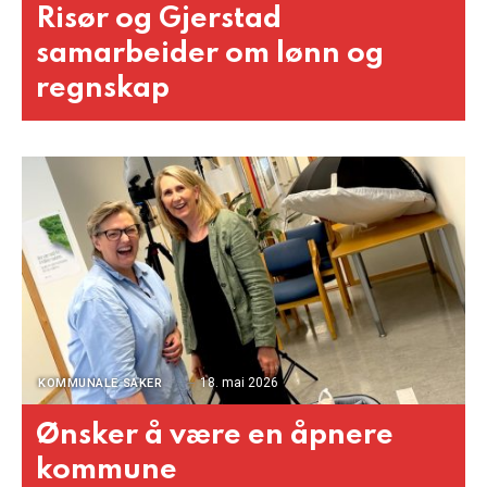
Risør og Gjerstad
samarbeider om lønn og
regnskap
18. mai 2026
KOMMUNALE SAKER
Ønsker å være en åpnere
kommune