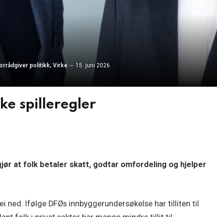
orrådgiver politikk, Virke
15. juni 2026
ike spilleregler
 gjør at folk betaler skatt, godtar omfordeling og hjelper
 vei ned. Ifølge DFØs innbyggerundersøkelse har tilliten til