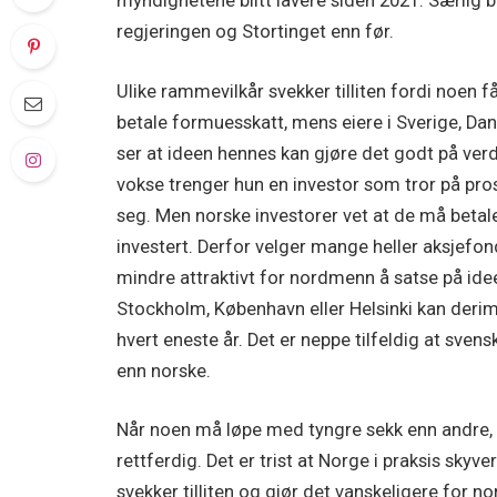
myndighetene blitt lavere siden 2021. Særlig bla
regjeringen og Stortinget enn før.
Ulike rammevilkår svekker tilliten fordi noen f
betale formuesskatt, mens eiere i Sverige, Da
ser at ideen hennes kan gjøre det godt på ve
vokse trenger hun en investor som tror på prosj
seg. Men norske investorer vet at de må betal
investert. Derfor velger mange heller aksjefond
mindre attraktivt for nordmenn å satse på ide
Stockholm, København eller Helsinki kan derimo
hvert eneste år. Det er neppe tilfeldig at sven
enn norske.
Når noen må løpe med tyngre sekk enn andre, er
rettferdig. Det er trist at Norge i praksis skyv
svekker tilliten og gjør det vanskeligere for n