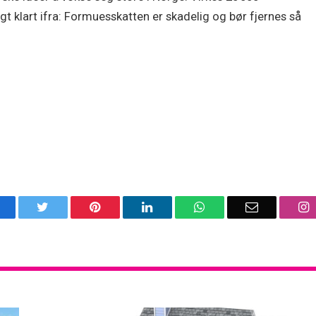
 klart ifra: Formuesskatten er skadelig og bør fjernes så
acebook
Twitter
Pinterest
LinkedIn
WhatsApp
Email
I