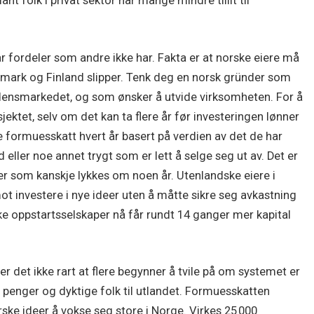
nt folk i privat sektor har mange mindre tillit til
år fordeler som andre ikke har. Fakta er at norske eiere må
nmark og Finland slipper. Tenk deg en norsk gründer som
rdensmarkedet, og som ønsker å utvide virksomheten. For å
ektet, selv om det kan ta flere år før investeringen lønner
e formuesskatt hvert år basert på verdien av det de har
 eller noe annet trygt som er lett å selge seg ut av. Det er
er som kanskje lykkes om noen år. Utenlandske eiere i
t investere i nye ideer uten å måtte sikre seg avkastning
ske oppstartsselskaper nå får rundt 14 ganger mer kapital
 det ikke rart at flere begynner å tvile på om systemet er
er penger og dyktige folk til utlandet. Formuesskatten
orske ideer å vokse seg store i Norge. Virkes 25 000