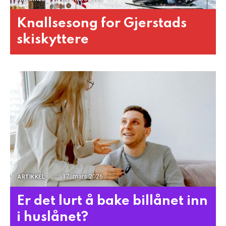
Knallsesong for Gjerstads
skiskyttere
17. mars 2026
ARTIKKEL
Er det lurt å bake billånet inn
i huslånet?