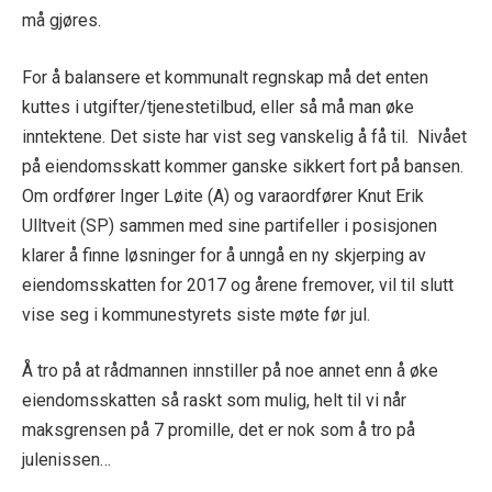
må gjøres.
For å balansere et kommunalt regnskap må det enten
kuttes i utgifter/tjenestetilbud, eller så må man øke
inntektene. Det siste har vist seg vanskelig å få til. Nivået
på eiendomsskatt kommer ganske sikkert fort på bansen.
Om ordfører Inger Løite (A) og varaordfører Knut Erik
Ulltveit (SP) sammen med sine partifeller i posisjonen
klarer å finne løsninger for å unngå en ny skjerping av
eiendomsskatten for 2017 og årene fremover, vil til slutt
vise seg i kommunestyrets siste møte før jul.
Å tro på at rådmannen innstiller på noe annet enn å øke
eiendomsskatten så raskt som mulig, helt til vi når
maksgrensen på 7 promille, det er nok som å tro på
julenissen…