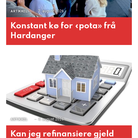
7. august 2026
ARTIKKEL
Konstant kø for «pota» frå
Hardanger
4. august 2026
ARTIKKEL
Kan jeg refinansiere gjeld