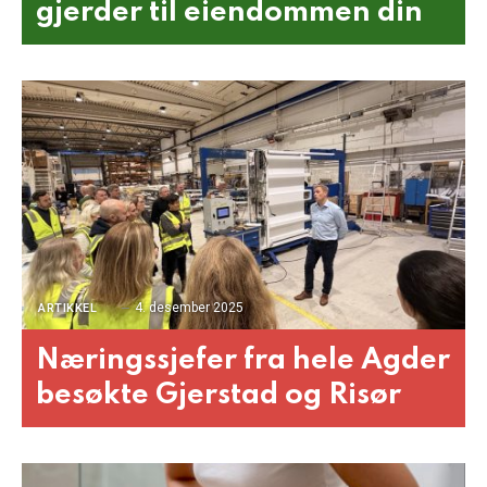
gjerder til eiendommen din
4. desember 2025
ARTIKKEL
Næringssjefer fra hele Agder
besøkte Gjerstad og Risør