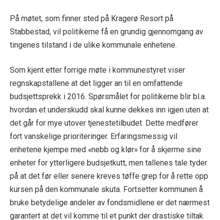
På møtet, som finner sted på Kragerø Resort på
Stabbestad, vil politikerne få en grundig gjennomgang av
tingenes tilstand i de ulike kommunale enhetene.
Som kjent etter forrige møte i kommunestyret viser
regnskapstallene at det ligger an til en omfattende
budsjettsprekk i 2016. Spørsmålet for politikerne blir bl.a.
hvordan et underskudd skal kunne dekkes inn igjen uten at
det går for mye utover tjenestetilbudet. Dette medfører
fort vanskelige prioriteringer. Erfaringsmessig vil
enhetene kjempe med «nebb og klør» for å skjerme sine
enheter for ytterligere budsjetkutt, men tallenes tale tyder
på at det før eller senere kreves tøffe grep for å rette opp
kursen på den kommunale skuta. Fortsetter kommunen å
bruke betydelige andeler av fondsmidlene er det nærmest
garantert at det vil komme til et punkt der drastiske tiltak