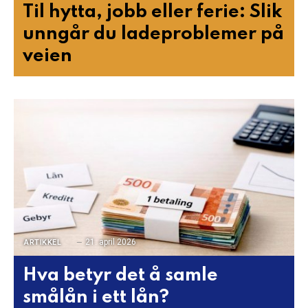
Til hytta, jobb eller ferie: Slik
unngår du ladeproblemer på
veien
21. april 2026
ARTIKKEL
Hva betyr det å samle
smålån i ett lån?