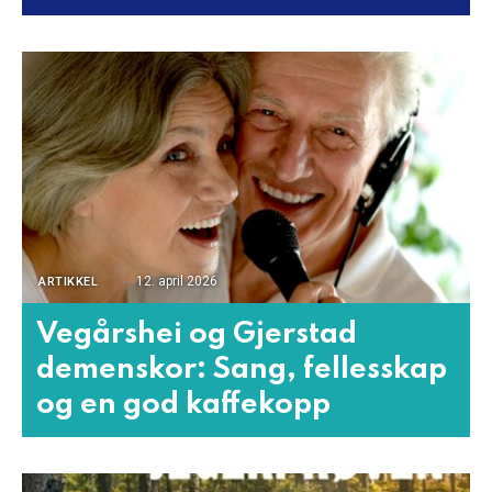
12. april 2026
ARTIKKEL
Vegårshei og Gjerstad
demenskor: Sang, fellesskap
og en god kaffekopp