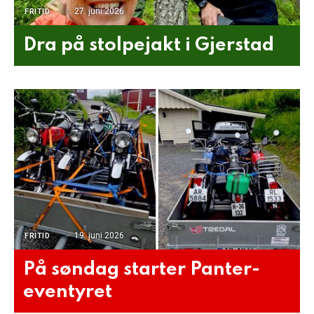
27. juni 2026
FRITID
Dra på stolpejakt i Gjerstad
19. juni 2026
FRITID
På søndag starter Panter-
eventyret