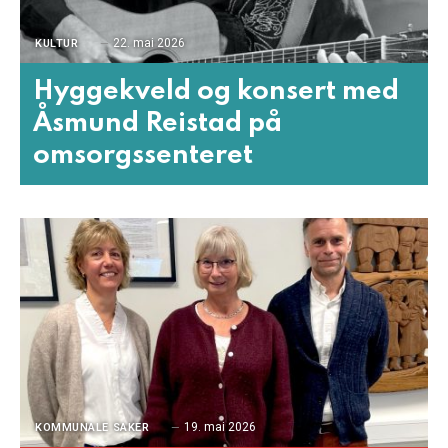
22. mai 2026
KULTUR
Hyggekveld og konsert med
Åsmund Reistad på
omsorgssenteret
19. mai 2026
KOMMUNALE SAKER