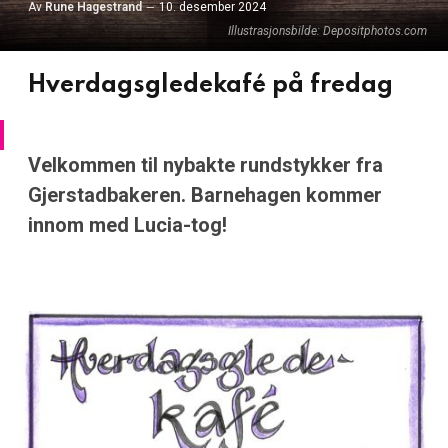
Av
Rune Hagestrand
10. desember 2024
Illustrasjonsbilde: Depositphotos.com
Hverdagsgledekafé på fredag
Velkommen til nybakte rundstykker fra
Gjerstadbakeren. Barnehagen kommer
innom med Lucia-tog!