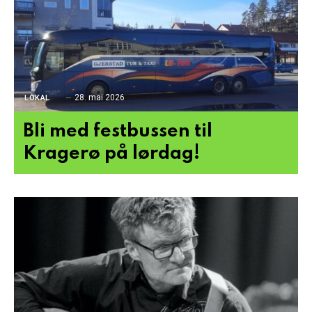
28. mai 2026
LOKAL
Bli med festbussen til
Kragerø på lørdag!