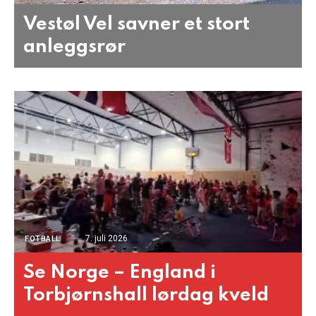
Vestøl Vel savner et stort
anleggsrør
7. juli 2026
FOTBALL
Se Norge – England i
Torbjørnshall lørdag kveld