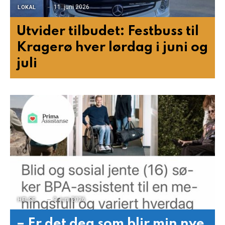
11. juni 2026
LOKAL
Utvider tilbudet: Festbuss til
Kragerø hver lørdag i juni og
juli
9. juni 2026
HELSE
– Er det deg som blir min nye