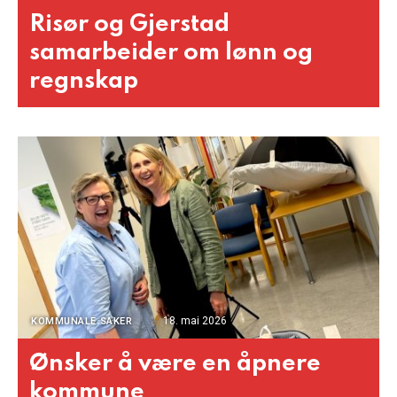
Risør og Gjerstad
samarbeider om lønn og
regnskap
18. mai 2026
KOMMUNALE SAKER
Ønsker å være en åpnere
kommune