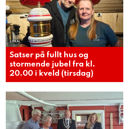
16. juni 2026
LOKAL
Satser på fullt hus og
stormende jubel fra kl.
20.00 i kveld (tirsdag)