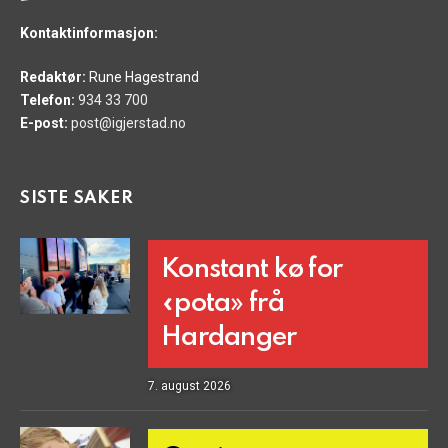
Kontaktinformasjon:
Redaktør:
Rune Hagestrand
Telefon:
934 33 700
E-post:
post@igjerstad.no
SISTE SAKER
Konstant kø for
«pota» frå
Hardanger
7. august 2026