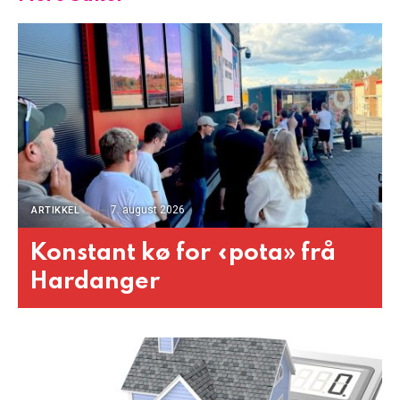
7. august 2026
ARTIKKEL
Konstant kø for «pota» frå
Hardanger