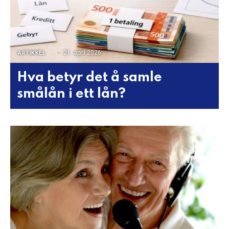
21. april 2026
ARTIKKEL
Hva betyr det å samle
smålån i ett lån?