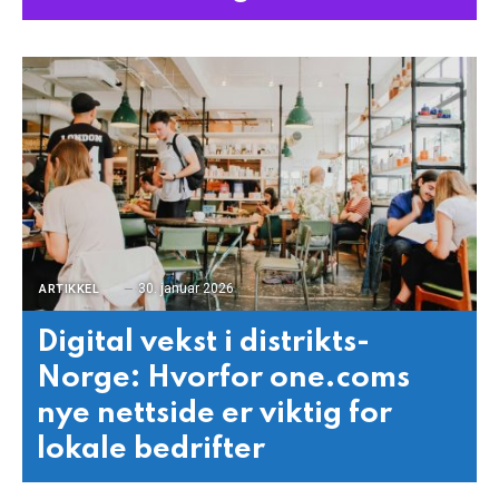
30. januar 2026
ARTIKKEL
Digital vekst i distrikts-
Norge: Hvorfor one.coms
nye nettside er viktig for
lokale bedrifter