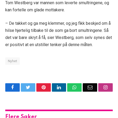
Tom Westberg var mannen som leverte smultringene, og
kan fortelle om glade mottakere.
– De takket og ga meg klemmer, og jeg fikk beskjed om å
hilse hjertelig tilbake til de som ga bort smultringene. Så
det var bare skryt å få, sier Westberg, som selv synes det
er positivt at en utstiller tenker på denne måten.
Nyhet
Facebook
Twitter
Pinterest
LinkedIn
WhatsApp
Email
Insta
Flere Saker