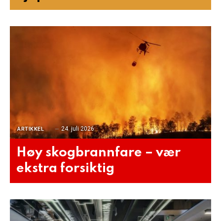
24. juli 2026
ARTIKKEL
Høy skogbrannfare – vær
ekstra forsiktig