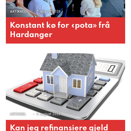
7. august 2026
ARTIKKEL
Konstant kø for «pota» frå
Hardanger
4. august 2026
ARTIKKEL
Kan jeg refinansiere gjeld