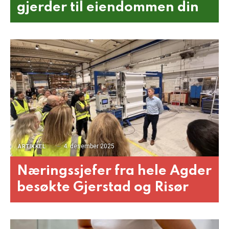
gjerder til eiendommen din
4. desember 2025
ARTIKKEL
Næringssjefer fra hele Agder
besøkte Gjerstad og Risør