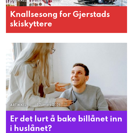
30. mars 2026
ARTIKKEL
Knallsesong for Gjerstads
skiskyttere
17. mars 2026
ARTIKKEL
Er det lurt å bake billånet inn
i huslånet?