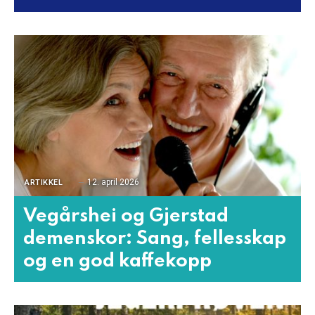
12. april 2026
ARTIKKEL
Vegårshei og Gjerstad
demenskor: Sang, fellesskap
og en god kaffekopp