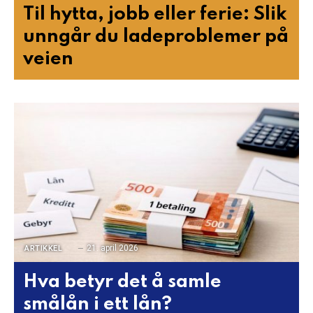
Til hytta, jobb eller ferie: Slik
unngår du ladeproblemer på
veien
21. april 2026
ARTIKKEL
Hva betyr det å samle
smålån i ett lån?