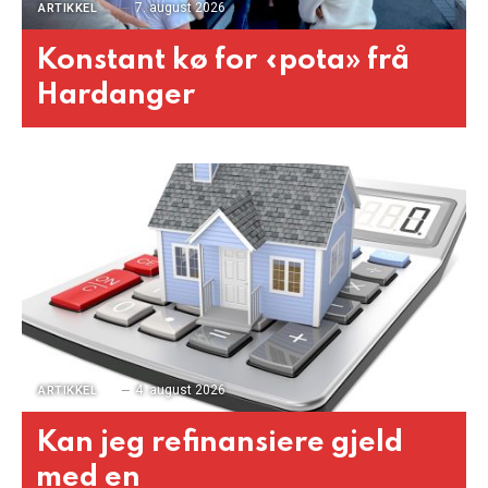
7. august 2026
ARTIKKEL
Konstant kø for «pota» frå
Hardanger
4. august 2026
ARTIKKEL
Kan jeg refinansiere gjeld
med en