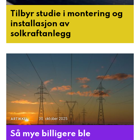
Tilbyr studie i montering og
installasjon av
solkraftanlegg
30. oktober 2025
ARTIKKEL
Så mye billigere ble