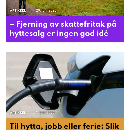
29. juni 2026
ARTIKKEL
– Fjerning av skattefritak på
hyttesalg er ingen god idé
3. juni 2026
ARTIKKEL
Til hytta, jobb eller ferie: Slik