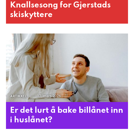
Knallsesong for Gjerstads
skiskyttere
17. mars 2026
ARTIKKEL
Er det lurt å bake billånet inn
i huslånet?