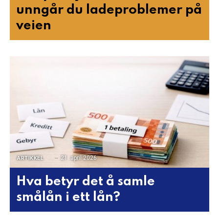
unngår du ladeproblemer på
veien
21. april 2026
ARTIKKEL
Hva betyr det å samle
smålån i ett lån?