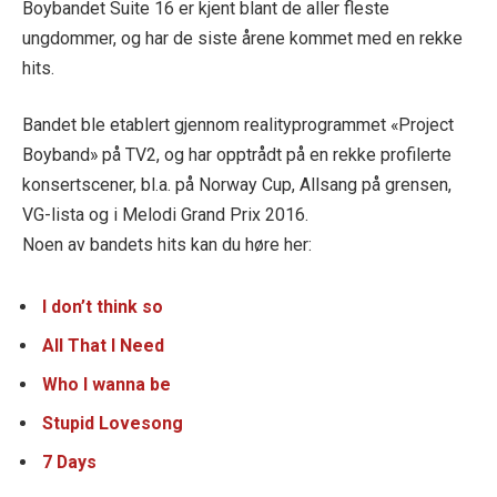
Boybandet Suite 16 er kjent blant de aller fleste
ungdommer, og har de siste årene kommet med en rekke
hits.
Bandet ble etablert gjennom realityprogrammet «Project
Boyband» på TV2, og har opptrådt på en rekke profilerte
konsertscener, bl.a. på Norway Cup, Allsang på grensen,
VG-lista og i Melodi Grand Prix 2016.
Noen av bandets hits kan du høre her:
I don’t think so
All That I Need
Who I wanna be
Stupid Lovesong
7 Days