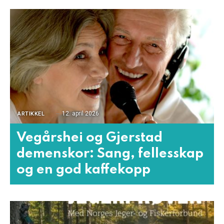
12. april 2026
ARTIKKEL
Vegårshei og Gjerstad
demenskor: Sang, fellesskap
og en god kaffekopp