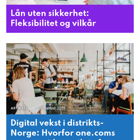
Lån uten sikkerhet:
Fleksibilitet og vilkår
30. januar 2026
ARTIKKEL
Digital vekst i distrikts-
Norge: Hvorfor one.coms