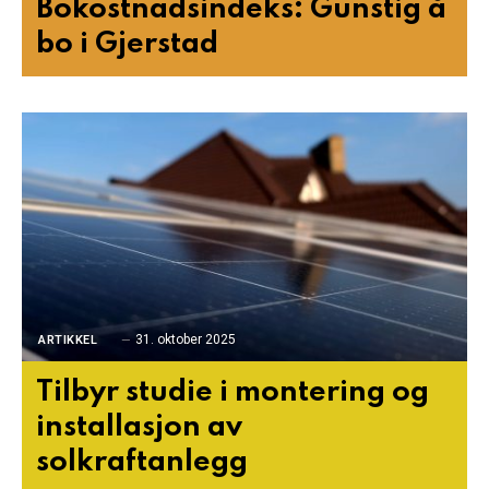
Bokostnadsindeks: Gunstig å
bo i Gjerstad
31. oktober 2025
ARTIKKEL
Tilbyr studie i montering og
installasjon av
solkraftanlegg