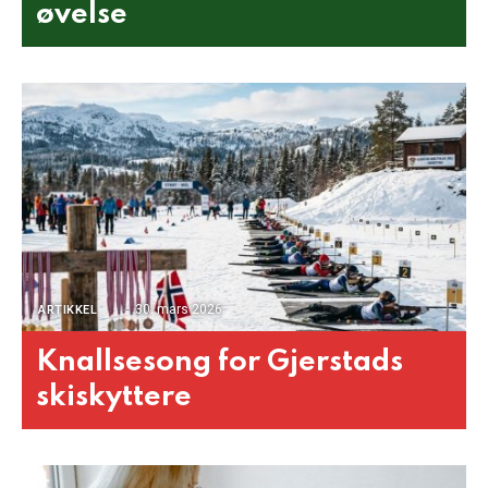
øvelse
30. mars 2026
ARTIKKEL
Knallsesong for Gjerstads
skiskyttere