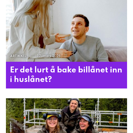
17. mars 2026
ARTIKKEL
Er det lurt å bake billånet inn
i huslånet?