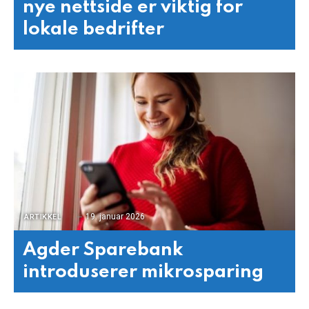
nye nettside er viktig for
lokale bedrifter
19. januar 2026
ARTIKKEL
Agder Sparebank
introduserer mikrosparing