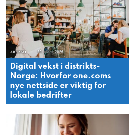
30. januar 2026
ARTIKKEL
Digital vekst i distrikts-
Norge: Hvorfor one.coms
nye nettside er viktig for
lokale bedrifter