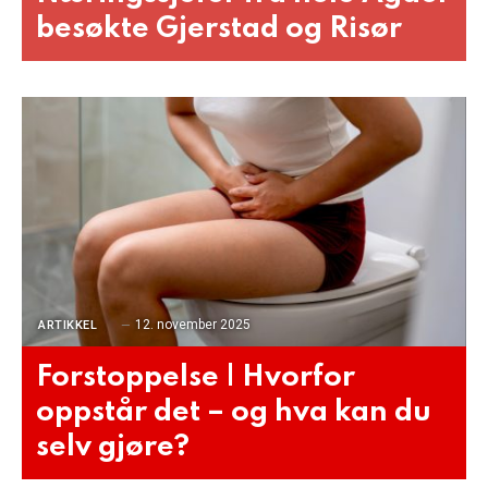
besøkte Gjerstad og Risør
12. november 2025
ARTIKKEL
Forstoppelse | Hvorfor
oppstår det – og hva kan du
selv gjøre?