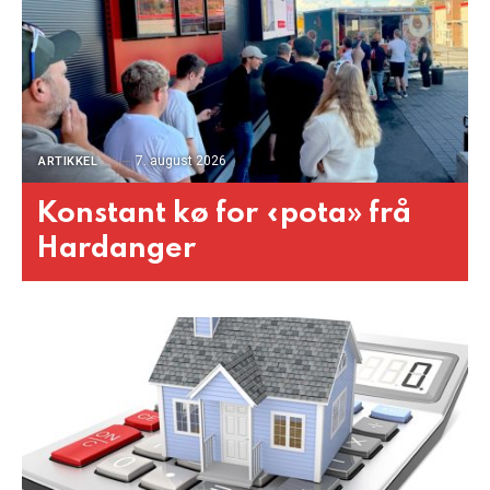
7. august 2026
ARTIKKEL
Konstant kø for «pota» frå
Hardanger