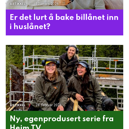
17. mars 2026
ARTIKKEL
Er det lurt å bake billånet inn
i huslånet?
28. februar 2026
ARTIKKEL
Ny, egenprodusert serie fra
Heim TV