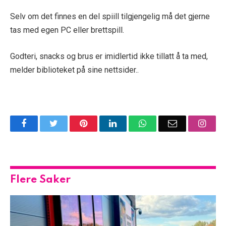
Selv om det finnes en del spiill tilgjengelig må det gjerne
tas med egen PC eller brettspill.
Godteri, snacks og brus er imidlertid ikke tillatt å ta med,
melder biblioteket på sine nettsider..
Facebook
Twitter
Pinterest
LinkedIn
WhatsApp
Email
Insta
Flere Saker