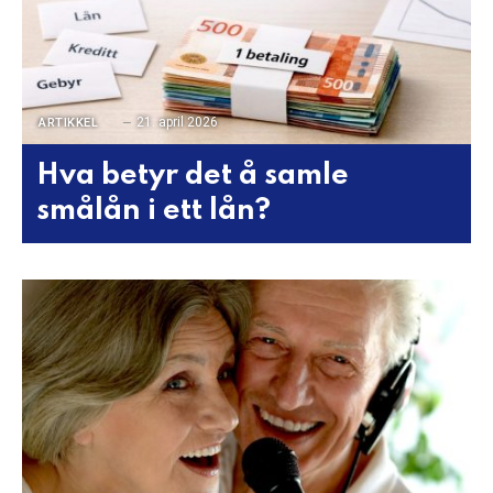
21. april 2026
ARTIKKEL
Hva betyr det å samle
smålån i ett lån?