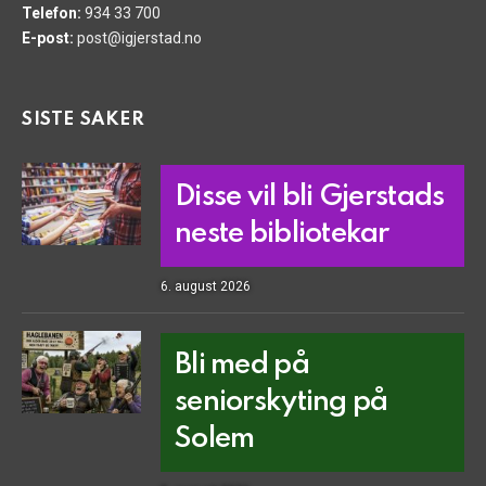
Telefon:
934 33 700
E-post:
post@igjerstad.no
SISTE SAKER
Disse vil bli Gjerstads
neste bibliotekar
6. august 2026
Bli med på
seniorskyting på
Solem