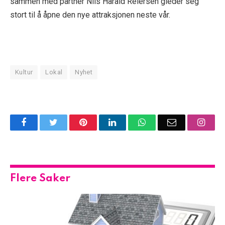
sammen med partner Nils Harald Reiersen gleder seg
stort til å åpne den nye attraksjonen neste vår.
Kultur
Lokal
Nyhet
Facebook
Twitter
Pinterest
LinkedIn
WhatsApp
Email
Insta
Flere Saker