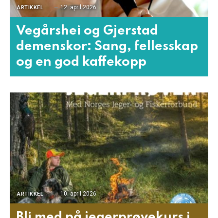
12. april 2026
ARTIKKEL
Vegårshei og Gjerstad
demenskor: Sang, fellesskap
og en god kaffekopp
10. april 2026
ARTIKKEL
Bli med på jegerprøvekurs i