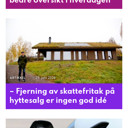
bedre oversikt i hverdagen
29. juni 2026
ARTIKKEL
– Fjerning av skattefritak på
hyttesalg er ingen god idé