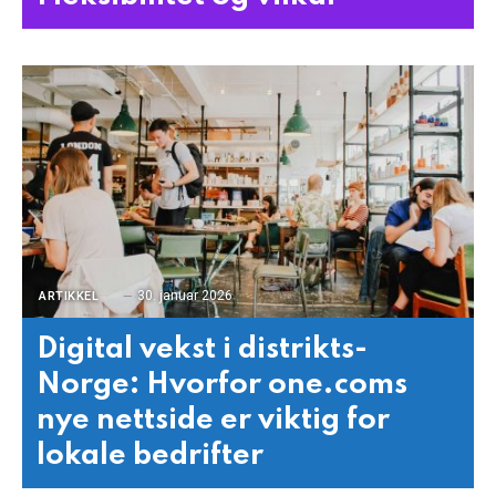
30. januar 2026
ARTIKKEL
Digital vekst i distrikts-
Norge: Hvorfor one.coms
nye nettside er viktig for
lokale bedrifter