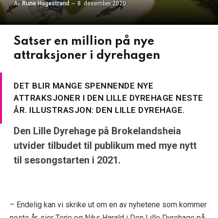
Av
Rune Hagestrand
8. desember 2020
Satser en million på nye
attraksjoner i dyrehagen
DET BLIR MANGE SPENNENDE NYE
ATTRAKSJONER I DEN LILLE DYREHAGE NESTE
ÅR. ILLUSTRASJON: DEN LILLE DYREHAGE.
Den Lille Dyrehage på Brokelandsheia
utvider tilbudet til publikum med mye nytt
til sesongstarten i 2021.
– Endelig kan vi skrike ut om en av nyhetene som kommer
neste år, sier Terje og Niks Harald i Den Lille Dyrehage på