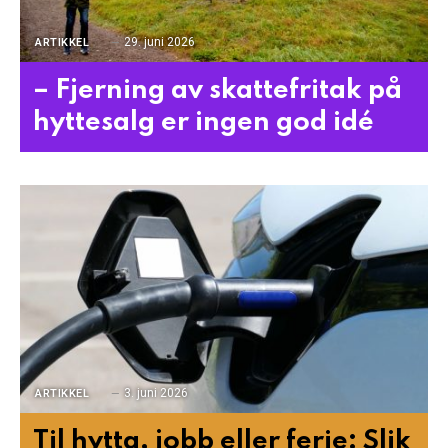
29. juni 2026
ARTIKKEL
– Fjerning av skattefritak på
hyttesalg er ingen god idé
3. juni 2026
ARTIKKEL
Til hytta, jobb eller ferie: Slik