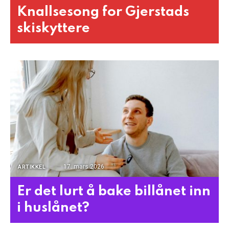
Knallsesong for Gjerstads
skiskyttere
17. mars 2026
ARTIKKEL
Er det lurt å bake billånet inn
i huslånet?