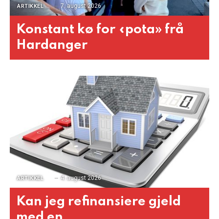
7. august 2026
ARTIKKEL
Konstant kø for «pota» frå
Hardanger
4. august 2026
ARTIKKEL
Kan jeg refinansiere gjeld
med en