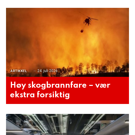
24. juli 2026
ARTIKKEL
Høy skogbrannfare – vær
ekstra forsiktig