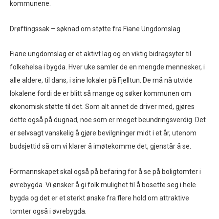
kommunene.
Drøftingssak – søknad om støtte fra Fiane Ungdomslag.
Fiane ungdomslag er et aktivt lag og en viktig bidragsyter til
folkehelsa i bygda. Hver uke samler de en mengde mennesker, i
alle aldere, til dans, i sine lokaler på Fjelltun. De må nå utvide
lokalene fordi de er blitt så mange og søker kommunen om
økonomisk støtte til det. Som alt annet de driver med, gjøres
dette også på dugnad, noe som er meget beundringsverdig. Det
er selvsagt vanskelig å gjøre bevilgninger midt i et år, utenom
budsjettid så om vi klarer å imøtekomme det, gjenstår å se.
Formannskapet skal også på befaring for å se på boligtomter i
øvrebygda. Vi ønsker å gi folk mulighet til å bosette seg i hele
bygda og det er et sterkt ønske fra flere hold om attraktive
tomter også i øvrebygda.