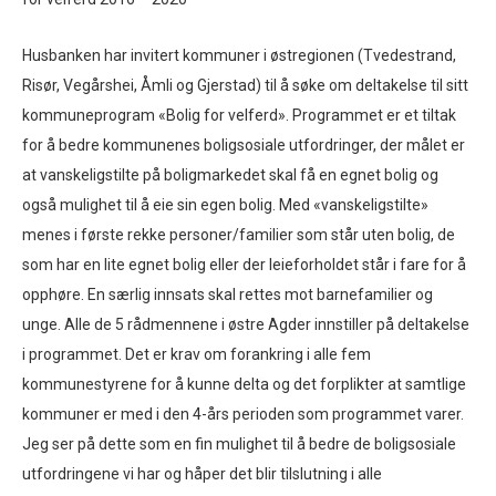
Husbanken har invitert kommuner i østregionen (Tvedestrand,
Risør, Vegårshei, Åmli og Gjerstad) til å søke om deltakelse til sitt
kommuneprogram «Bolig for velferd». Programmet er et tiltak
for å bedre kommunenes boligsosiale utfordringer, der målet er
at vanskeligstilte på boligmarkedet skal få en egnet bolig og
også mulighet til å eie sin egen bolig. Med «vanskeligstilte»
menes i første rekke personer/familier som står uten bolig, de
som har en lite egnet bolig eller der leieforholdet står i fare for å
opphøre. En særlig innsats skal rettes mot barnefamilier og
unge. Alle de 5 rådmennene i østre Agder innstiller på deltakelse
i programmet. Det er krav om forankring i alle fem
kommunestyrene for å kunne delta og det forplikter at samtlige
kommuner er med i den 4-års perioden som programmet varer.
Jeg ser på dette som en fin mulighet til å bedre de boligsosiale
utfordringene vi har og håper det blir tilslutning i alle