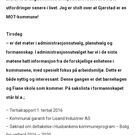
utfordringer senere i livet. Jeg er stolt over at Gjerstad er en
MOT-kommune!
Tirsdag
– er det møter i administrasjonsutvalg, planutvalg og
formannskap. I administrasjonsutvalget har vi i de siste
møtene hatt informasjon fra de forskjellige enhetene i
kommunene, med spesielt fokus på arbeidsmiljø. Dette er
både nyttig og interessant. Denne gangen er det barnehagen
og Fiane skole som kommer. På sakslista i formannskapet
står bl.a.;
– Tertialrapport 1. tertial 2016
– Kommunal garanti for Lisand Industrier AS
– Søknad om deltakelse i Husbankens kommuneprogram – Bolig
for velferd 2016 – 2020