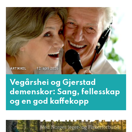
12. april 2026
ARTIKKEL
Vegårshei og Gjerstad
demenskor: Sang, fellesskap
og en god kaffekopp