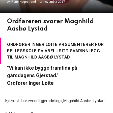
Av
Rune Hagestrand
3. november 2017
Ordføreren svarer Magnhild
Aasbø Lystad
ORDFØRER INGER LØITE ARGUMENTERER FOR
FELLESSKOLE PÅ ABEL I SITT SVARINNLEGG
TIL MAGNHILD AASBØ LYSTAD
"Vi kan ikke bygge framtida på
gårsdagens Gjerstad."
Ordfører Inger Løite
Kjære «tilbakevendt gjersdøling»,Magnhild Aasbø Lystad.