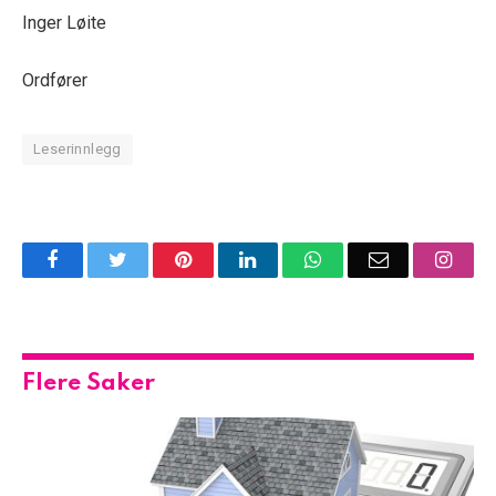
Inger Løite
Ordfører
Leserinnlegg
Facebook
Twitter
Pinterest
LinkedIn
WhatsApp
Email
Insta
Flere Saker