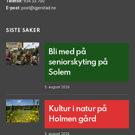
Telefon:
934 33 700
E-post:
post@igjerstad.no
SISTE SAKER
Bli med på
seniorskyting på
Solem
5. august 2026
Kultur i natur på
Holmen gård
5. august 2026