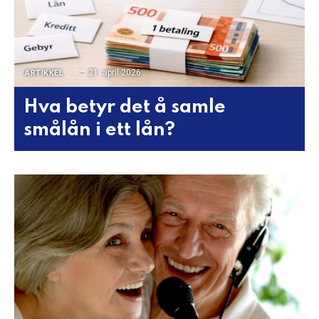
21. april 2026
ARTIKKEL
Hva betyr det å samle
smålån i ett lån?