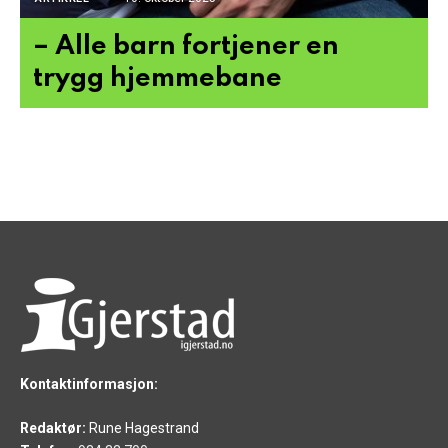
– Alle barn fortjener en
trygg hjemmebane
Kontaktinformasjon:
Redaktør:
Rune Hagestrand