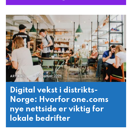
30. januar 2026
ARTIKKEL
Digital vekst i distrikts-
Norge: Hvorfor one.coms
nye nettside er viktig for
lokale bedrifter