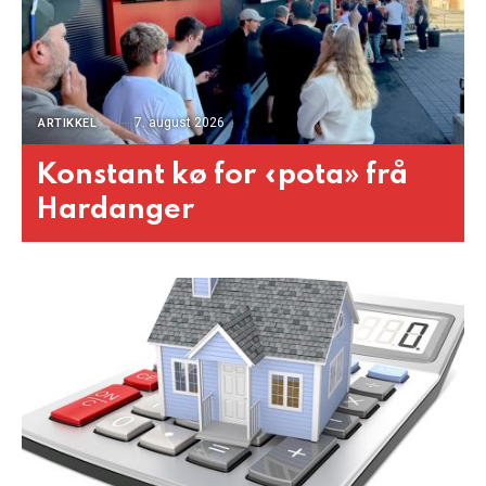
7. august 2026
ARTIKKEL
Konstant kø for «pota» frå
Hardanger