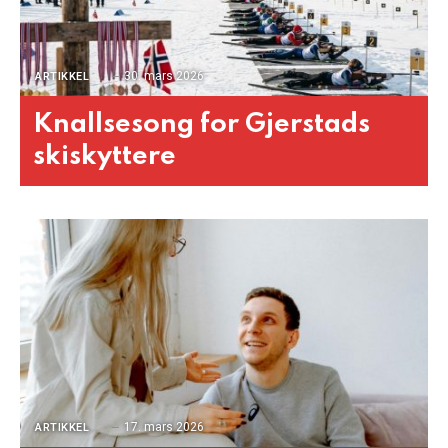
30. mars 2026
ARTIKKEL
Knallsesong for Gjerstads
skiskyttere
17. mars 2026
ARTIKKEL