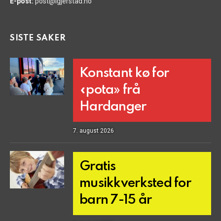
E-post:
post@igjerstad.no
SISTE SAKER
Konstant kø for
«pota» frå
Hardanger
7. august 2026
Gratis
musikkverksted for
barn 7-15 år