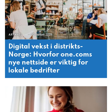
30. januar 2026
ARTIKKEL
Digital vekst i distrikts-
Norge: Hvorfor one.coms
nye nettside er viktig for
lokale bedrifter