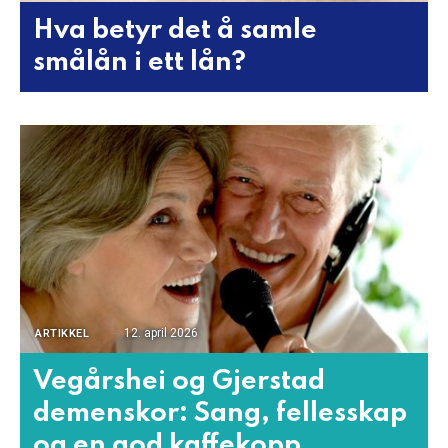
Hva betyr det å samle
smålån i ett lån?
12. april 2026
ARTIKKEL
Vegårshei og Gjerstad
demenskor: Sang, fellesskap
og en god kaffekopp