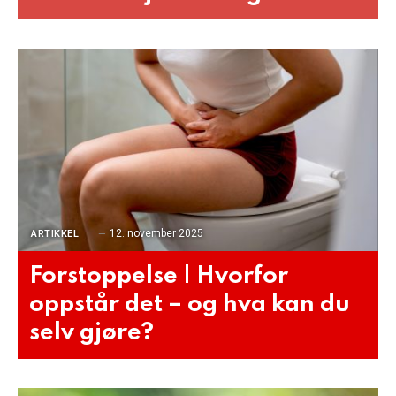
12. november 2025
ARTIKKEL
Forstoppelse | Hvorfor
oppstår det – og hva kan du
selv gjøre?