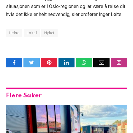
situasjonen som er i Oslo-regionen og lar være å reise dit
hvis det ikke er helt nødvendig, sier ordfører Inger Løite.
Helse
Lokal
Nyhet
Facebook
Twitter
Pinterest
LinkedIn
WhatsApp
Email
Insta
Flere Saker