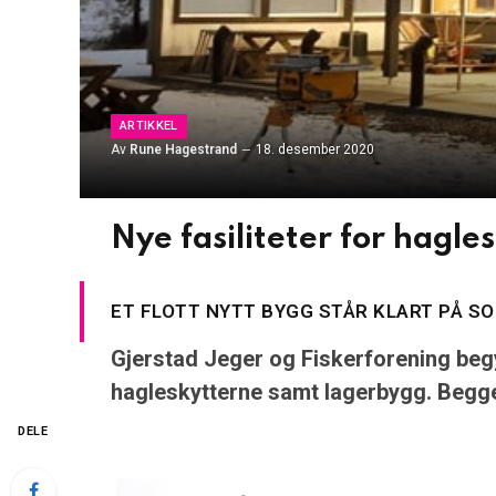
ARTIKKEL
Av
Rune Hagestrand
18. desember 2020
Nye fasiliteter for hagl
ET FLOTT NYTT BYGG STÅR KLART PÅ SO
Gjerstad Jeger og Fiskerforening be
hagleskytterne samt lagerbygg. Begge
DELE