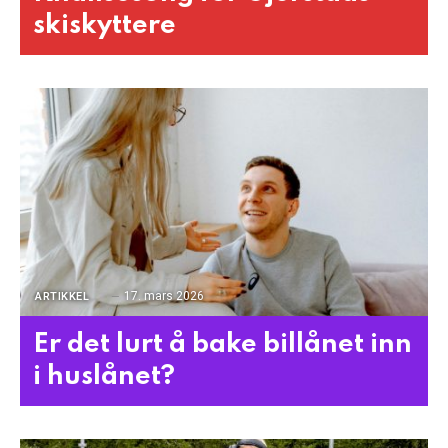
skiskyttere
17. mars 2026
ARTIKKEL
Er det lurt å bake billånet inn
i huslånet?