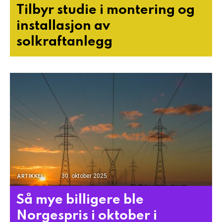
Tilbyr studie i montering og
installasjon av
solkraftanlegg
30. oktober 2025
ARTIKKEL
Så mye billigere ble
Norgespris i oktober i