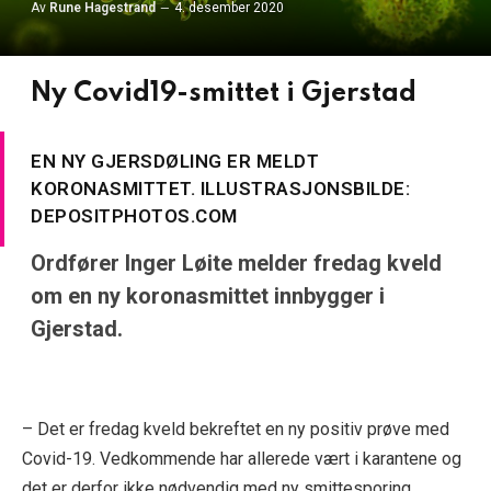
Av
Rune Hagestrand
4. desember 2020
Ny Covid19-smittet i Gjerstad
EN NY GJERSDØLING ER MELDT
KORONASMITTET. ILLUSTRASJONSBILDE:
DEPOSITPHOTOS.COM
Ordfører Inger Løite melder fredag kveld
om en ny koronasmittet innbygger i
Gjerstad.
– Det er fredag kveld bekreftet en ny positiv prøve med
Covid-19. Vedkommende har allerede vært i karantene og
det er derfor ikke nødvendig med ny smittesporing.