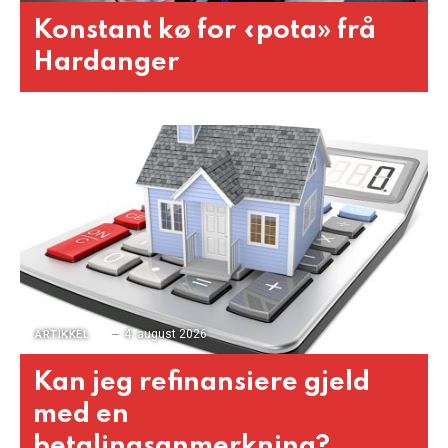
Konstant kø for «pota» frå
Hardanger
4. august 2026
ARTIKKEL
Kan jeg refinansiere gjeld
med en
betalingsanmerkning?