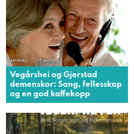
12. april 2026
ARTIKKEL
Vegårshei og Gjerstad
demenskor: Sang, fellesskap
og en god kaffekopp