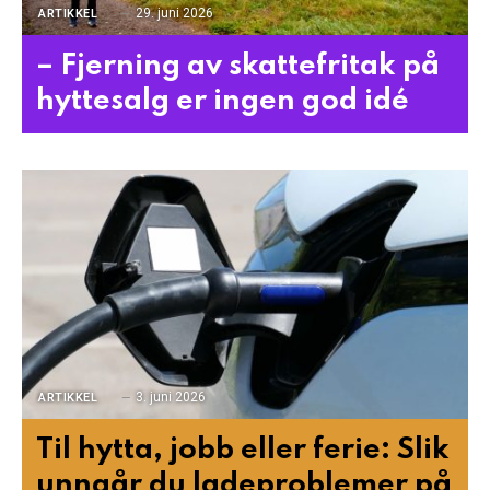
29. juni 2026
ARTIKKEL
– Fjerning av skattefritak på
hyttesalg er ingen god idé
3. juni 2026
ARTIKKEL
Til hytta, jobb eller ferie: Slik
unngår du ladeproblemer på