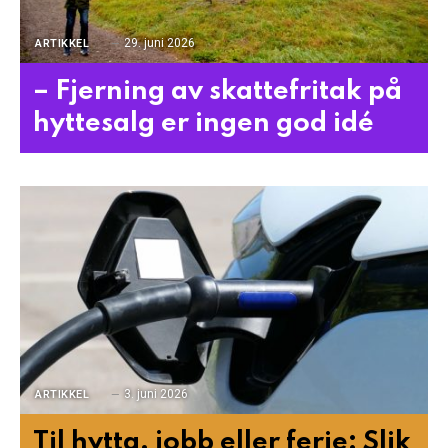
29. juni 2026
ARTIKKEL
– Fjerning av skattefritak på
hyttesalg er ingen god idé
3. juni 2026
ARTIKKEL
Til hytta, jobb eller ferie: Slik