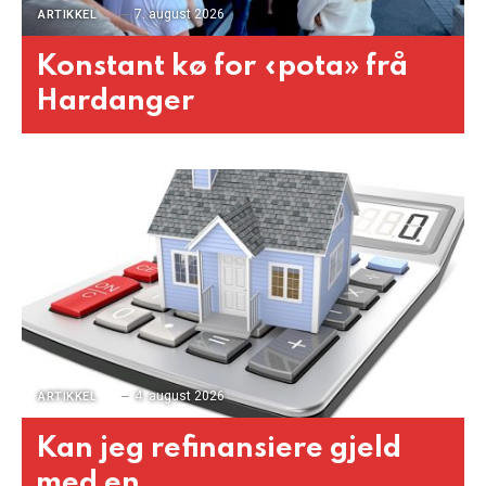
7. august 2026
ARTIKKEL
Konstant kø for «pota» frå
Hardanger
4. august 2026
ARTIKKEL
Kan jeg refinansiere gjeld
med en