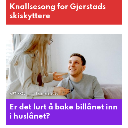
Knallsesong for Gjerstads
skiskyttere
17. mars 2026
ARTIKKEL
Er det lurt å bake billånet inn
i huslånet?