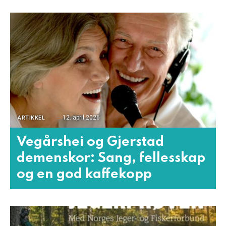
12. april 2026
ARTIKKEL
Vegårshei og Gjerstad
demenskor: Sang, fellesskap
og en god kaffekopp