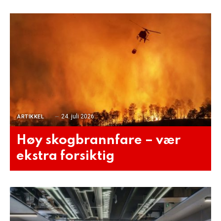
24. juli 2026
ARTIKKEL
Høy skogbrannfare – vær
ekstra forsiktig