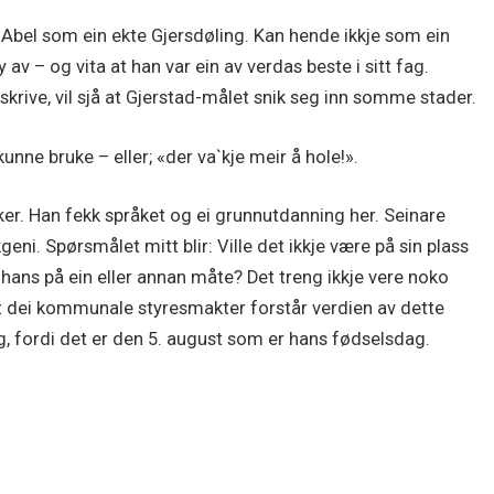
 Abel som ein ekte Gjersdøling. Kan hende ikkje som ein
av – og vita at han var ein av verdas beste i sitt fag.
skrive, vil sjå at Gjerstad-målet snik seg inn somme stader.
kunne bruke – eller; «der va`kje meir å hole!».
er. Han fekk språket og ei grunnutdanning her. Seinare
geni. Spørsmålet mitt blir: Ville det ikkje være på sin plass
ns på ein eller annan måte? Det treng ikkje vere noko
at dei kommunale styresmakter forstår verdien av dette
g, fordi det er den 5. august som er hans fødselsdag.