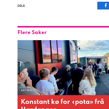
F
DELE.
Flere Saker
7. august 2026
ARTIKKEL
Konstant kø for «pota» frå