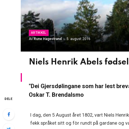
ARTIKKEL
Av
Rune Hagestrand
5. august 2016
Niels Henrik Abels fødse
"Dei Gjersdølingane som har lest breva
Oskar T. Brendalsmo
DELE
I dag, den 5 August året 1802, vart Niels Henrik
fekk språket sitt og fòr rundt på gardane og 