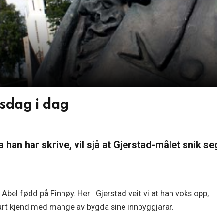
lsdag i dag
 han har skrive, vil sjå at Gjerstad-målet snik s
 Abel fødd på Finnøy. Her i Gjerstad veit vi at han voks opp,
vart kjend med mange av bygda sine innbyggjarar.