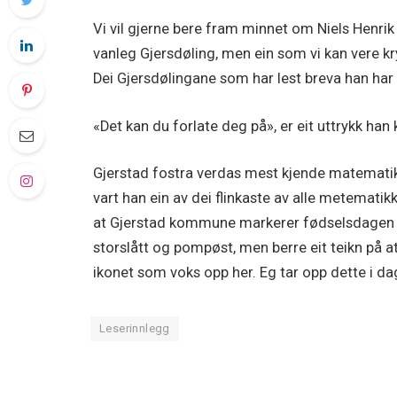
Vi vil gjerne bere fram minnet om Niels Henrik
vanleg Gjersdøling, men ein som vi kan vere kry 
Dei Gjersdølingane som har lest breva han har 
«Det kan du forlate deg på», er eit uttrykk han 
Gjerstad fostra verdas mest kjende matematik
vart han ein av dei flinkaste av alle metematikk
at Gjerstad kommune markerer fødselsdagen ha
storslått og pompøst, men berre eit teikn på 
ikonet som voks opp her. Eg tar opp dette i da
Leserinnlegg