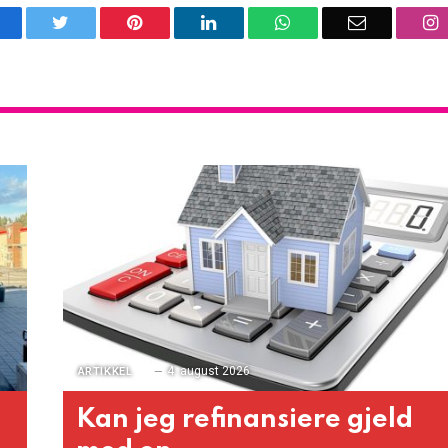
acebook
Twitter
Pinterest
LinkedIn
WhatsApp
Email
I
4. august 2026
ARTIKKEL
Kan jeg refinansiere gjeld