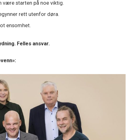
n være starten på noe viktig.
gynner rett utenfor døra.
mot ensomhet.
dning. Felles ansvar.
venn»: