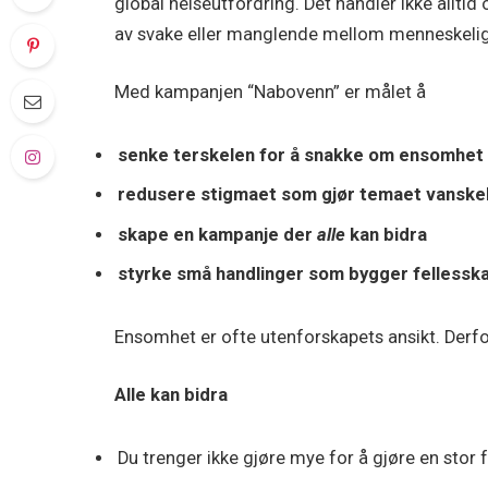
global helseutfordring. Det handler ikke allt
av svake eller manglende mellom menneskelige
Med kampanjen “Nabovenn” er målet å
senke terskelen for å snakke om ensomhet
redusere stigmaet som gjør temaet vanskel
skape en kampanje der
alle
kan bidra
styrke små handlinger som bygger fellessk
Ensomhet er ofte utenforskapets ansikt. Derfor
Alle kan bidra
Du trenger ikke gjøre mye for å gjøre en stor f