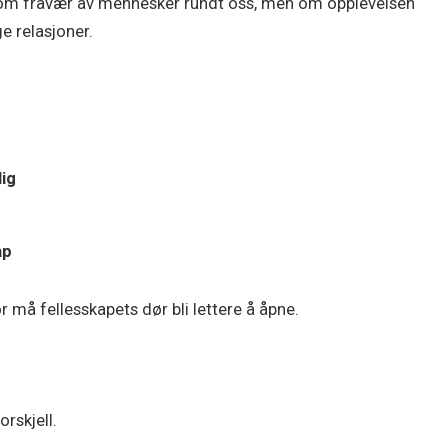
id om fravær av mennesker rundt oss, men om opplevelsen
 relasjoner.
ig
ap
 må fellesskapets dør bli lettere å åpne.
orskjell.