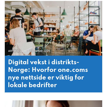
30. januar 2026
ARTIKKEL
Digital vekst i distrikts-
Norge: Hvorfor one.coms
nye nettside er viktig for
lokale bedrifter