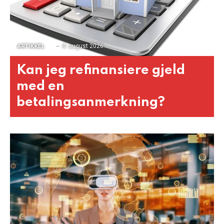
4. august 2026
ARTIKKEL
Kan jeg refinansiere gjeld
med en
betalingsanmerkning?