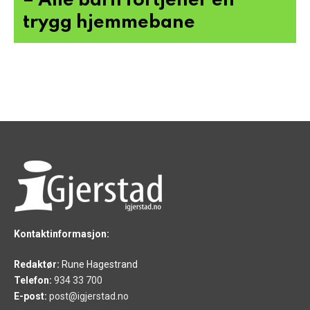
– Alle barn fortjener en
trygg hjemmebane
Kontaktinformasjon:
Redaktør:
Rune Hagestrand
Telefon:
934 33 700
E-post:
post@igjerstad.no