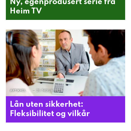
Ny, egenprodusert serie fra
Heim TV
26. februar 2026
ARTIKKEL
Lån uten sikkerhet:
Fleksibilitet og vilkår