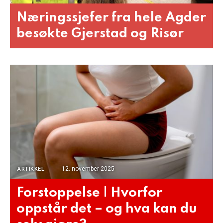
Næringssjefer fra hele Agder
besøkte Gjerstad og Risør
12. november 2025
ARTIKKEL
Forstoppelse | Hvorfor
oppstår det – og hva kan du