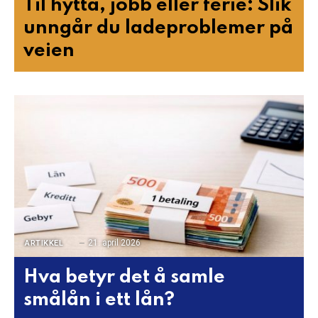
Til hytta, jobb eller ferie: Slik
unngår du ladeproblemer på
veien
21. april 2026
ARTIKKEL
Hva betyr det å samle
smålån i ett lån?