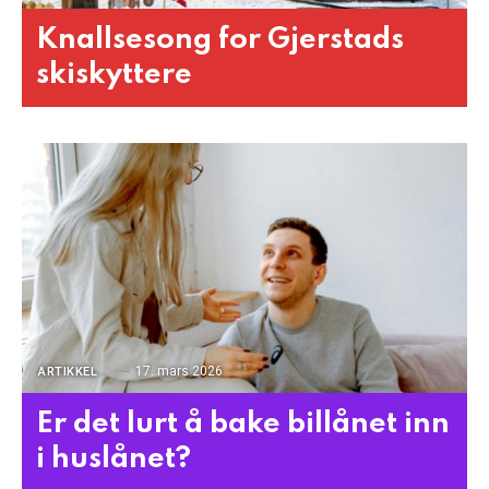
Knallsesong for Gjerstads
skiskyttere
17. mars 2026
ARTIKKEL
Er det lurt å bake billånet inn
i huslånet?