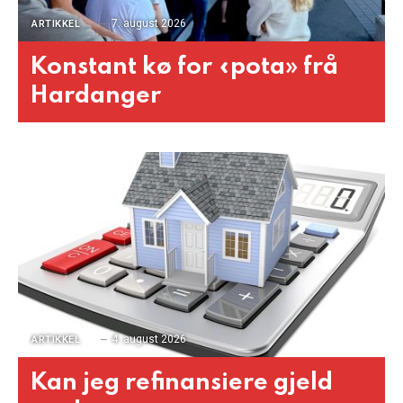
7. august 2026
ARTIKKEL
Konstant kø for «pota» frå
Hardanger
4. august 2026
ARTIKKEL
Kan jeg refinansiere gjeld