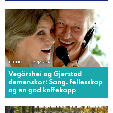
12. april 2026
ARTIKKEL
Vegårshei og Gjerstad
demenskor: Sang, fellesskap
og en god kaffekopp