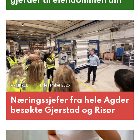
gjerder til eiendommen din
4. desember 2025
ARTIKKEL
Næringssjefer fra hele Agder
besøkte Gjerstad og Risør