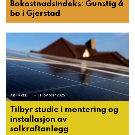
Bokostnadsindeks: Gunstig å
bo i Gjerstad
31. oktober 2025
ARTIKKEL
Tilbyr studie i montering og
installasjon av
solkraftanlegg