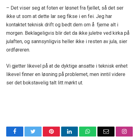
– Det viser seg at foten er løsnet fra fjellet, så det ser
ikke ut som at dette lar seg fikse i en fei. Jeg har
kontaktet teknisk drift og bedt dem om å fjerne alt i
morgen. Beklageligvis blir det da ikke juletre ved kirka på
julaften, og sannsynligvis heller ikke i resten av jula, sier
ordføreren.
Vi gjetter likevel på at de dyktige ansatte i teknisk enhet
likevel finner en løsning på problemet, men inntil videre
ser det bokstavelig talt litt mørkt ut.
Facebook
Twitter
Pinterest
LinkedIn
WhatsApp
Email
Insta