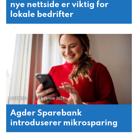
nye nettside er viktig for
lokale bedrifter
19. januar 2026
ARTIKKEL
Agder Sparebank
introduserer mikrosparing