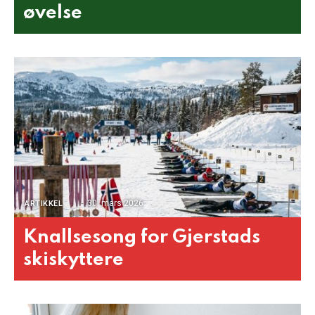
øvelse
30. mars 2026
ARTIKKEL
Knallsesong for Gjerstads
skiskyttere