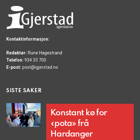
Kontaktinformasjon:
Redaktør:
Rune Hagestrand
Telefon:
934 33 700
E-post:
post@igjerstad.no
SISTE SAKER
Konstant kø for
«pota» frå
Hardanger