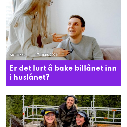
17. mars 2026
ARTIKKEL
Er det lurt å bake billånet inn
i huslånet?