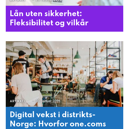
ARTIKKEL
Lån uten sikkerhet:
Fleksibilitet og vilkår
30. januar 2026
ARTIKKEL
Digital vekst i distrikts-
Norge: Hvorfor one.coms