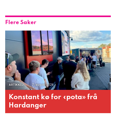
Flere Saker
7. august 2026
ARTIKKEL
Konstant kø for «pota» frå
Hardanger