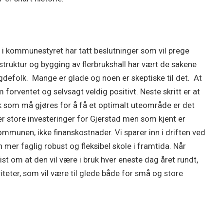
 vi i kommunestyret har tatt beslutninger som vil prege
struktur og bygging av flerbrukshall har vært de sakene
gdefolk. Mange er glade og noen er skeptiske til det. At
 forventet og selvsagt veldig positivt. Neste skritt er at
k som må gjøres for å få et optimalt uteområde er det
e er store investeringer for Gjerstad men som kjent er
ommunen, ikke finanskostnader. Vi sparer inn i driften ved
 mer faglig robust og fleksibel skole i framtida. Når
ist om at den vil være i bruk hver eneste dag året rundt,
tiviteter, som vil være til glede både for små og store