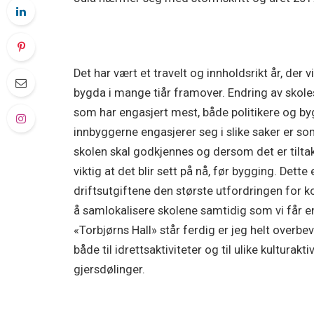
Det har vært et travelt og innholdsrikt år, der
bygda i mange tiår framover. Endring av skole
som har engasjert mest, både politikere og by
innbyggerne engasjerer seg i slike saker er som
skolen skal godkjennes og dersom det er tilta
viktig at det blir sett på nå, før bygging. Dett
driftsutgiftene den største utfordringen for k
å samlokalisere skolene samtidig som vi får en
«Torbjørns Hall» står ferdig er jeg helt overbev
både til idrettsaktiviteter og til ulike kulturak
gjersdølinger.