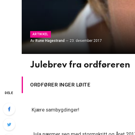
ARTIKKEL
Av
Rune Hagestrand
23. desember 2017
Julebrev fra ordføreren
ORDFØRER INGER LØITE
DELE
Kjære sambygdinger!
Jula nærmer seg med stormskritt og året 2017 