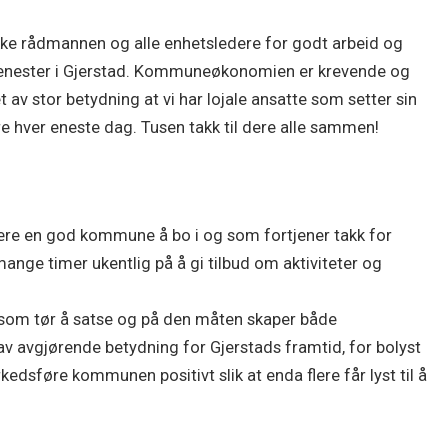
takke rådmannen og alle enhetsledere for godt arbeid og
ig tjenester i Gjerstad. Kommuneøkonomien er krevende og
av stor betydning at vi har lojale ansatte som setter sin
re hver eneste dag. Tusen takk til dere alle sammen!
være en god kommune å bo i og som fortjener takk for
 mange timer ukentlig på å gi tilbud om aktiviteter og
som tør å satse og på den måten skaper både
 av avgjørende betydning for Gjerstads framtid, for bolyst
edsføre kommunen positivt slik at enda flere får lyst til å