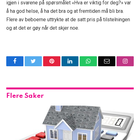
igjen i svarene på spørsmålet «Hva er viktig for deg?» var
å ha god helse, å ha det bra og at fremtiden må bli bra.
Flere av beboerne uttrykte at de satt pris på tilstelningen
og at det er gøy når det skjer noe.
Facebook
Twitter
Pinterest
LinkedIn
WhatsApp
Email
Insta
Flere Saker