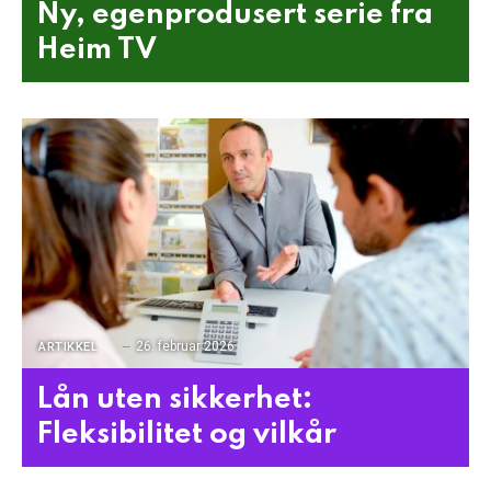
Ny, egenprodusert serie fra
Heim TV
26. februar 2026
ARTIKKEL
Lån uten sikkerhet:
Fleksibilitet og vilkår