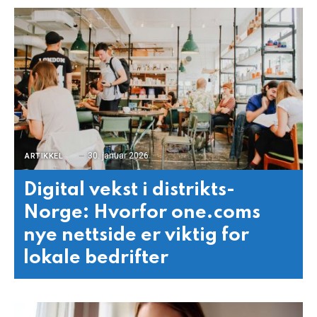
30. januar 2026
ARTIKKEL
Digital vekst i distrikts-
Norge: Hvorfor one.coms
nye nettside er viktig for
lokale bedrifter