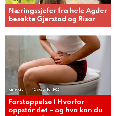
Næringssjefer fra hele Agder
besøkte Gjerstad og Risør
12. november 2025
ARTIKKEL
Forstoppelse | Hvorfor
oppstår det – og hva kan du