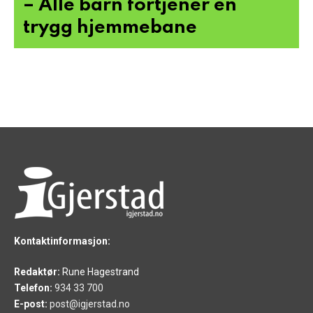
– Alle barn fortjener en
trygg hjemmebane
Kontaktinformasjon:
Redaktør:
Rune Hagestrand
Telefon:
934 33 700
E-post:
post@igjerstad.no