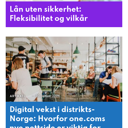
Lån uten sikkerhet:
Fleksibilitet og vilkår
30. januar 2026
ARTIKKEL
Digital vekst i distrikts-
Norge: Hvorfor one.coms