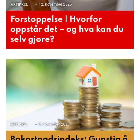
12. november 2025
ARTIKKEL
Forstoppelse | Hvorfor
oppstår det – og hva kan du
selv gjøre?
3. november 2025
ARTIKKEL
Bokostnadsindeks: Gunstig å