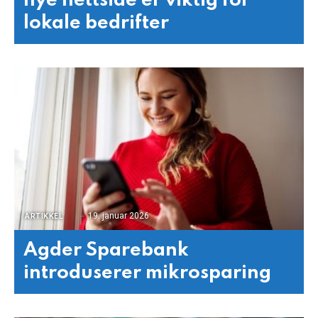
nye nettside er viktig for
lokale bedrifter
19. januar 2026
ARTIKKEL
Agder Sparebank
introduserer mikrosparing