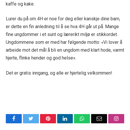
kaffe og kake.
Lurer du på om 4H er noe for deg eller kanskje dine barn,
er dette en fin anledning til å se hva 4H går ut på. Mange
fine ungdommer i et sunt og lærerikt miljø er stikkordet.
Ungdommene som er med har følgende motto: «Vi lover å
arbeide mot det mål å bli en ungdom med klart hode, varmt
hjerte, flinke hender og god helse».
Det er gratis inngang, og alle er hjertelig velkommen!
Facebook
Twitter
Pinterest
LinkedIn
WhatsApp
Email
Insta