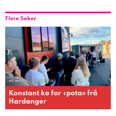
Flere Saker
7. august 2026
ARTIKKEL
Konstant kø for «pota» frå
Hardanger