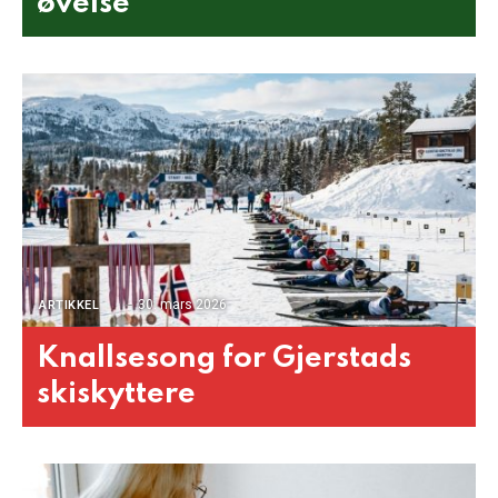
øvelse
30. mars 2026
ARTIKKEL
Knallsesong for Gjerstads
skiskyttere