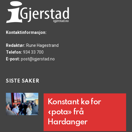
Kontaktinformasjon:
Redaktør:
Rune Hagestrand
Telefon:
934 33 700
E-post:
post@igjerstad.no
SISTE SAKER
Konstant kø for
«pota» frå
Hardanger