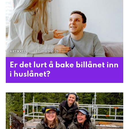
17. mars 2026
ARTIKKEL
Er det lurt å bake billånet inn
i huslånet?