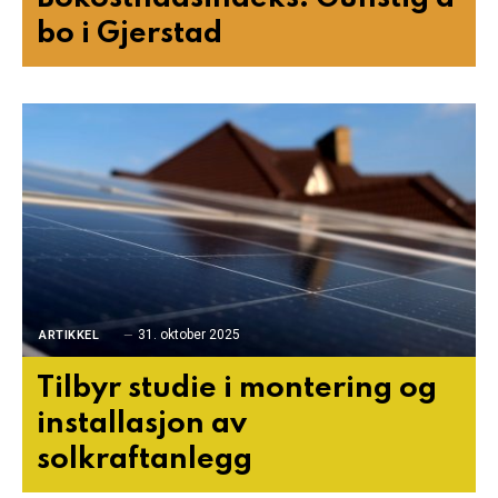
bo i Gjerstad
31. oktober 2025
ARTIKKEL
Tilbyr studie i montering og
installasjon av
solkraftanlegg