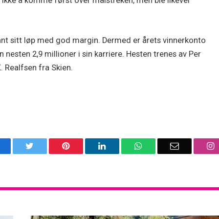
te ikke å komme først over målstreken, men ble likevel
vant sitt løp med god margin. Dermed er årets vinnerkonto
n nesten 2,9 millioner i sin karriere. Hesten trenes av Per
. Realfsen fra Skien.
acebook
Twitter
Pinterest
LinkedIn
WhatsApp
Email
I