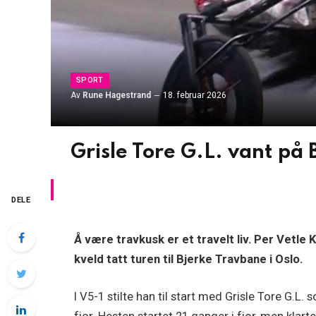
SPORT
Av
Rune Hagestrand
18. februar 2026
Grisle Tore G.L. vant på
DELE
Å være travkusk er et travelt liv. Per Vetle K
kveld tatt turen til Bjerke Travbane i Oslo.
I V5-1 stilte han til start med Grisle Tore G.L.