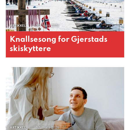
30. mars 2026
ARTIKKEL
Knallsesong for Gjerstads
skiskyttere
17. mars 2026
ARTIKKEL