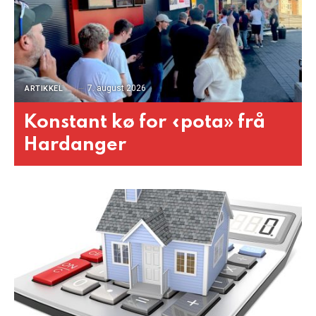
7. august 2026
ARTIKKEL
Konstant kø for «pota» frå
Hardanger