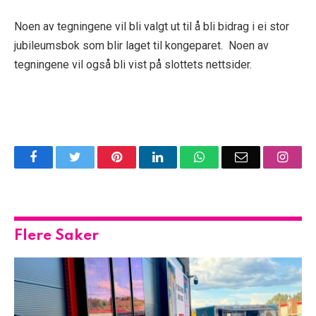
Noen av tegningene vil bli valgt ut til å bli bidrag i ei stor
jubileumsbok som blir laget til kongeparet. Noen av
tegningene vil også bli vist på slottets nettsider.
Facebook
Twitter
Pinterest
LinkedIn
WhatsApp
Email
Insta
Flere Saker