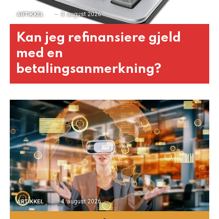
4. august 2026
ARTIKKEL
Kan jeg refinansiere gjeld
med en
betalingsanmerkning?
4. august 2026
ARTIKKEL