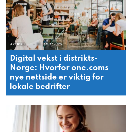
30. januar 2026
ARTIKKEL
Digital vekst i distrikts-
Norge: Hvorfor one.coms
nye nettside er viktig for
lokale bedrifter