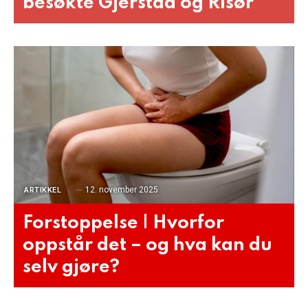
besøkte Gjerstad og Risør
12. november 2025
ARTIKKEL
Forstoppelse | Hvorfor
oppstår det – og hva kan du
selv gjøre?