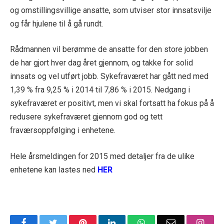
og omstillingsvillige ansatte, som utviser stor innsatsvilje
og får hjulene til å gå rundt.
Rådmannen vil berømme de ansatte for den store jobben
de har gjort hver dag året gjennom, og takke for solid
innsats og vel utført jobb. Sykefraværet har gått ned med
1,39 % fra 9,25 % i 2014 til 7,86 % i 2015. Nedgang i
sykefraværet er positivt, men vi skal fortsatt ha fokus på å
redusere sykefraværet gjennom god og tett
fraværsoppfølging i enhetene.
Hele årsmeldingen for 2015 med detaljer fra de ulike
enhetene kan lastes ned
HER
Facebook
Twitter
Pinterest
LinkedIn
WhatsApp
Email
Insta