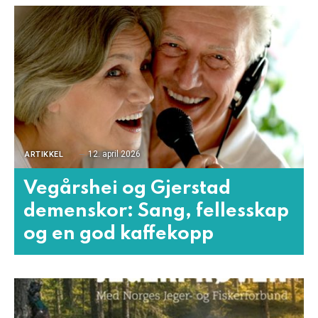
12. april 2026
ARTIKKEL
Vegårshei og Gjerstad
demenskor: Sang, fellesskap
og en god kaffekopp