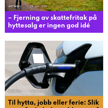
29. juni 2026
ARTIKKEL
– Fjerning av skattefritak på
hyttesalg er ingen god idé
3. juni 2026
ARTIKKEL
Til hytta, jobb eller ferie: Slik