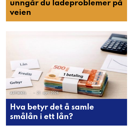
unngår du ladeproblemer på
veien
21. april 2026
ARTIKKEL
Hva betyr det å samle
smålån i ett lån?