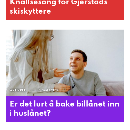
Knallsesong for Gjerstads
skiskyttere
17. mars 2026
ARTIKKEL
Er det lurt å bake billånet inn
i huslånet?