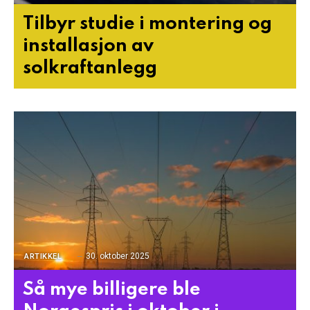
Tilbyr studie i montering og
installasjon av
solkraftanlegg
30. oktober 2025
ARTIKKEL
Så mye billigere ble