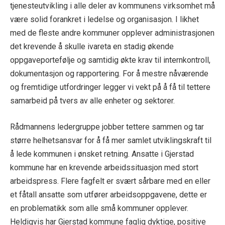
tjenesteutvikling i alle deler av kommunens virksomhet må
være solid forankret i ledelse og organisasjon. I likhet
med de fleste andre kommuner opplever administrasjonen
det krevende å skulle ivareta en stadig økende
oppgaveportefølje og samtidig økte krav til internkontroll,
dokumentasjon og rapportering. For å mestre nåværende
og fremtidige utfordringer legger vi vekt på å få til tettere
samarbeid på tvers av alle enheter og sektorer.
Rådmannens ledergruppe jobber tettere sammen og tar
større helhetsansvar for å få mer samlet utviklingskraft til
å lede kommunen i ønsket retning. Ansatte i Gjerstad
kommune har en krevende arbeidssituasjon med stort
arbeidspress. Flere fagfelt er svært sårbare med en eller
et fåtall ansatte som utfører arbeidsoppgavene, dette er
en problematikk som alle små kommuner opplever.
Heldigvis har Gjerstad kommune faglig dyktige, positive