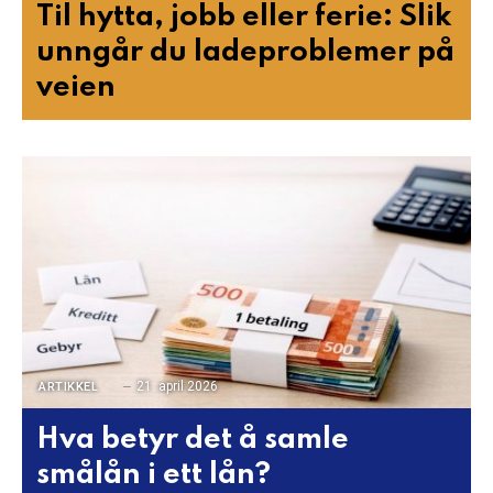
Til hytta, jobb eller ferie: Slik
unngår du ladeproblemer på
veien
21. april 2026
ARTIKKEL
Hva betyr det å samle
smålån i ett lån?