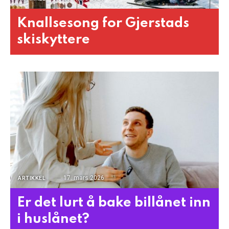
Knallsesong for Gjerstads
skiskyttere
17. mars 2026
ARTIKKEL
Er det lurt å bake billånet inn
i huslånet?