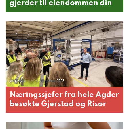
gjerder til eiendommen din
4. desember 2025
ARTIKKEL
Næringssjefer fra hele Agder
besøkte Gjerstad og Risør