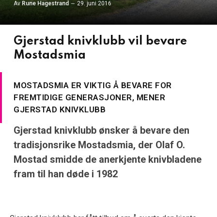
Av
Rune Hagestrand
29. juni 2016
Gjerstad knivklubb vil bevare
Mostadsmia
MOSTADSMIA ER VIKTIG Å BEVARE FOR
FREMTIDIGE GENERASJONER, MENER
GJERSTAD KNIVKLUBB
Gjerstad knivklubb ønsker å bevare den
tradisjonsrike Mostadsmia, der Olaf O.
Mostad smidde de anerkjente knivbladene
fram til han døde i 1982