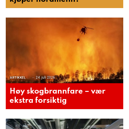
24. juli 2026
ARTIKKEL
Høy skogbrannfare – vær
ekstra forsiktig