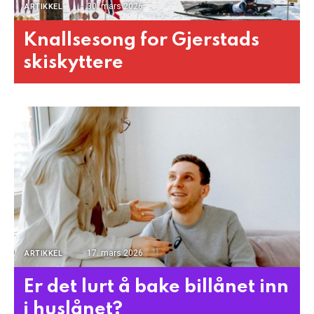
30. mars 2026
ARTIKKEL
Knallsesong for Gjerstads
skiskyttere
17. mars 2026
ARTIKKEL
Er det lurt å bake billånet inn
i huslånet?