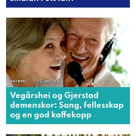
12. april 2026
ARTIKKEL
Vegårshei og Gjerstad
demenskor: Sang, fellesskap
og en god kaffekopp