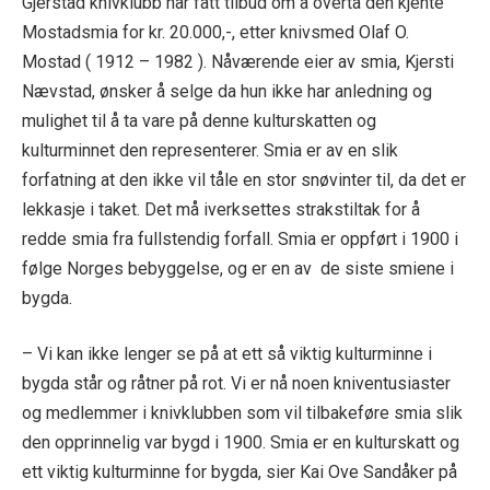
Gjerstad knivklubb har fått tilbud om å overta den kjente
Mostadsmia for kr. 20.000,-, etter knivsmed Olaf O.
Mostad ( 1912 – 1982 ). Nåværende eier av smia, Kjersti
Nævstad, ønsker å selge da hun ikke har anledning og
mulighet til å ta vare på denne kulturskatten og
kulturminnet den representerer. Smia er av en slik
forfatning at den ikke vil tåle en stor snøvinter til, da det er
lekkasje i taket. Det må iverksettes strakstiltak for å
redde smia fra fullstendig forfall. Smia er oppført i 1900 i
følge Norges bebyggelse, og er en av de siste smiene i
bygda.
– Vi kan ikke lenger se på at ett så viktig kulturminne i
bygda står og råtner på rot. Vi er nå noen kniventusiaster
og medlemmer i knivklubben som vil tilbakeføre smia slik
den opprinnelig var bygd i 1900. Smia er en kulturskatt og
ett viktig kulturminne for bygda, sier Kai Ove Sandåker på