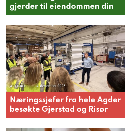
gjerder til eiendommen din
4. desember 2025
ARTIKKEL
Næringssjefer fra hele Agder
besøkte Gjerstad og Risør