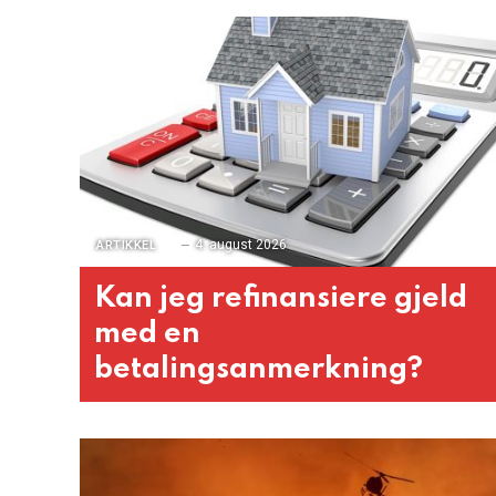
4. august 2026
ARTIKKEL
Kan jeg refinansiere gjeld
med en
betalingsanmerkning?