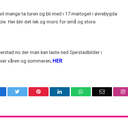
 vil mange ta turen og bli med i 17.maitoget i øvrebygda
le. Her blir det lek og moro for små og store.
jerstad.no der man kan laste ned Gjerstadbilder i
HER
 utover våren og sommeren,
acebook
Twitter
Pinterest
LinkedIn
WhatsApp
Email
I