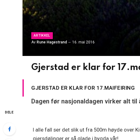
ARTIKKEL
Av
Rune Hagestrand
16. mai 2016
Gjerstad er klar for 17.m
GJERSTAD ER KLAR FOR 17.MAIFEIRING
Dagen før nasjonaldagen virker alt til 
DELE
I alle fall ser det slik ut fra 500m høyde over K
gjersdølinger er så glade i bygda vår!