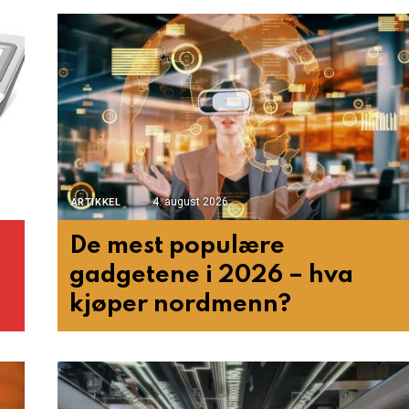
4. august 2026
ARTIKKEL
De mest populære
gadgetene i 2026 – hva
kjøper nordmenn?