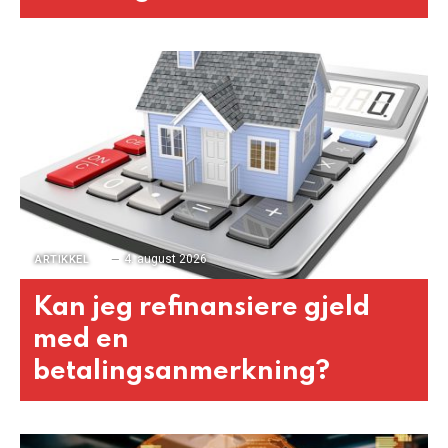
4. august 2026
ARTIKKEL
Kan jeg refinansiere gjeld
med en
betalingsanmerkning?