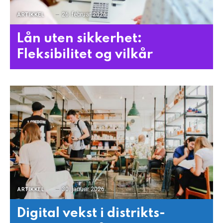
26. februar 2026
ARTIKKEL
Lån uten sikkerhet:
Fleksibilitet og vilkår
30. januar 2026
ARTIKKEL
Digital vekst i distrikts-