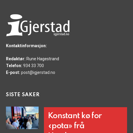
Kontaktinformasjon:
Redaktør:
Rune Hagestrand
Telefon:
934 33 700
E-post:
post@igjerstad.no
SISTE SAKER
Konstant kø for
«pota» frå