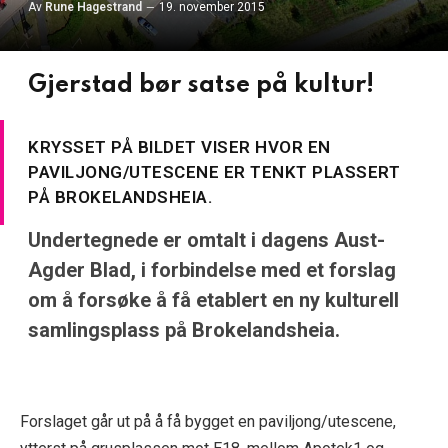
Av
Rune Hagestrand
19. november 2015
Gjerstad bør satse på kultur!
KRYSSET PÅ BILDET VISER HVOR EN
PAVILJONG/UTESCENE ER TENKT PLASSERT
PÅ BROKELANDSHEIA.
Undertegnede er omtalt i dagens Aust-
Agder Blad, i forbindelse med et forslag
om å forsøke å få etablert en ny kulturell
samlingsplass på Brokelandsheia.
Forslaget går ut på å få bygget en paviljong/utescene,