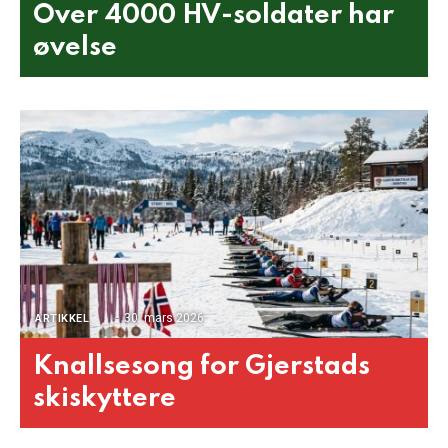
Over 4000 HV-soldater har
øvelse
30. mars 2026
ARTIKKEL
Knallsesong for Gjerstads
skiskyttere