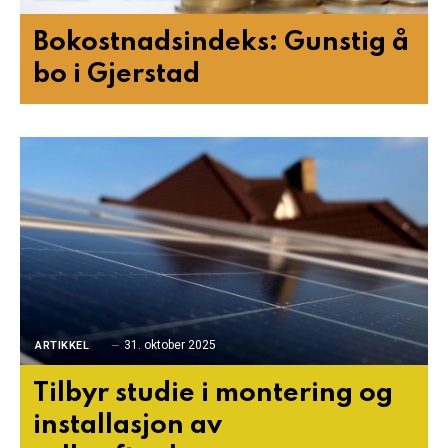
Bokostnadsindeks: Gunstig å
bo i Gjerstad
31. oktober 2025
ARTIKKEL
Tilbyr studie i montering og
installasjon av