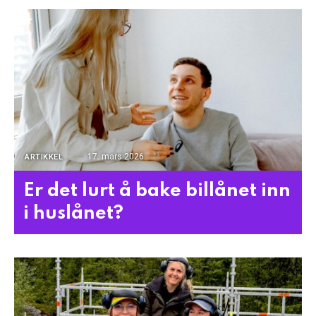
17. mars 2026
ARTIKKEL
Er det lurt å bake billånet inn
i huslånet?