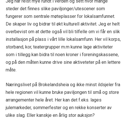
Jeg har reist mye rundt i verden og sett hvor mange
steder det finnes slike paviljonger/utescener som
fungerer som sentrale møteplasser for lokalsamfunnet.
De skaper liv og bidrar til økt kulturell aktivitet. Jeg er helt
overbevist om at dette også vil bli tilfelle om vi får en slik
installasjon på plass i vårt lille lokalsamfunn. Her vil korps,
storband, kor, teatergrupper m.m kunne lage aktiviteter
som i tillegg kan bidra til noen kroner i foreningskassene,
og på den måten kunne drive sine aktiveteter på en lettere
måte.
Næringslivet på Brokelandsheia og ikke minst ildsjeler fra
hele regionen vil kunne bruke paviljongen til små og store
arrangementer hele året. Her kan det f.eks. lages
julemarkeder, sommerfester og en rekke konserter av
ulike slag. Eller kanskje en årlig stor auksjon?