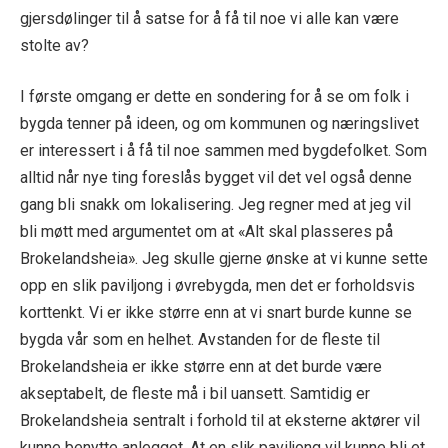
gjersdølinger til å satse for å få til noe vi alle kan være
stolte av?
I første omgang er dette en sondering for å se om folk i
bygda tenner på ideen, og om kommunen og næringslivet
er interessert i å få til noe sammen med bygdefolket. Som
alltid når nye ting foreslås bygget vil det vel også denne
gang bli snakk om lokalisering. Jeg regner med at jeg vil
bli møtt med argumentet om at «Alt skal plasseres på
Brokelandsheia». Jeg skulle gjerne ønske at vi kunne sette
opp en slik paviljong i øvrebygda, men det er forholdsvis
korttenkt. Vi er ikke større enn at vi snart burde kunne se
bygda vår som en helhet. Avstanden for de fleste til
Brokelandsheia er ikke større enn at det burde være
akseptabelt, de fleste må i bil uansett. Samtidig er
Brokelandsheia sentralt i forhold til at eksterne aktører vil
kunne benytte anlegget. At en slik paviljong vil kunne bli et