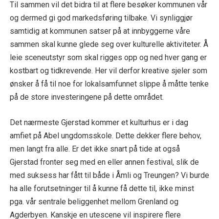
Til sammen vil det bidra til at flere besøker kommunen vår
og dermed gi god markedsføring tilbake. Vi synliggjør
samtidig at kommunen satser på at innbyggerne våre
sammen skal kunne glede seg over kulturelle aktiviteter. Å
leie sceneutstyr som skal rigges opp og ned hver gang er
kostbart og tidkrevende. Her vil derfor kreative sjeler som
ønsker å få til noe for lokalsamfunnet slippe å måtte tenke
på de store investeringene på dette området.
Det nærmeste Gjerstad kommer et kulturhus er i dag
amfiet på Abel ungdomsskole. Dette dekker flere behov,
men langt fra alle. Er det ikke snart på tide at også
Gjerstad fronter seg med en eller annen festival, slik de
med suksess har fått til både i Åmli og Treungen? Vi burde
ha alle forutsetninger til å kunne få dette til, ikke minst
pga. vår sentrale beliggenhet mellom Grenland og
Agderbyen. Kanskje en utescene vil inspirere flere