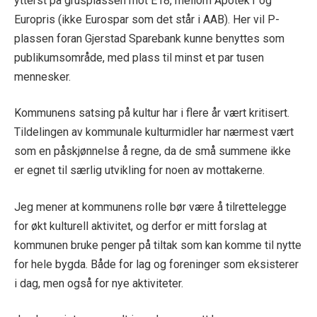
ytterst på grusplassen mot E18, mellom Apotek1 og
Europris (ikke Eurospar som det står i AAB). Her vil P-
plassen foran Gjerstad Sparebank kunne benyttes som
publikumsområde, med plass til minst et par tusen
mennesker.
Kommunens satsing på kultur har i flere år vært kritisert.
Tildelingen av kommunale kulturmidler har nærmest vært
som en påskjønnelse å regne, da de små summene ikke
er egnet til særlig utvikling for noen av mottakerne.
Jeg mener at kommunens rolle bør være å tilrettelegge
for økt kulturell aktivitet, og derfor er mitt forslag at
kommunen bruke penger på tiltak som kan komme til nytte
for hele bygda. Både for lag og foreninger som eksisterer
i dag, men også for nye aktiviteter.