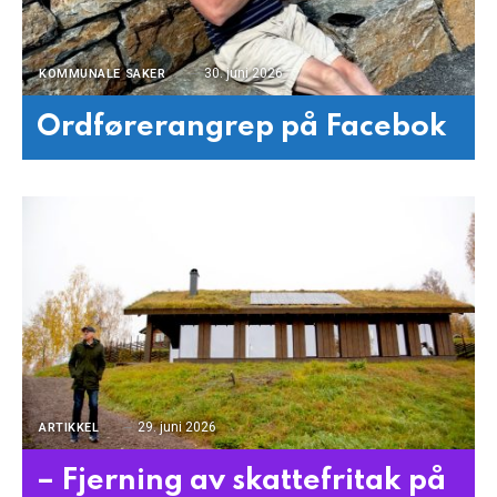
30. juni 2026
KOMMUNALE SAKER
Ordførerangrep på Facebok
29. juni 2026
ARTIKKEL
– Fjerning av skattefritak på