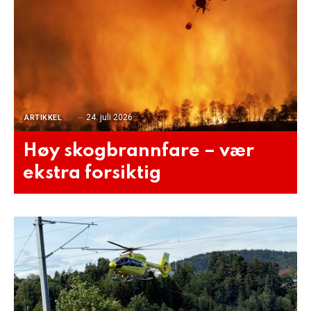
24. juli 2026
ARTIKKEL
Høy skogbrannfare – vær
ekstra forsiktig