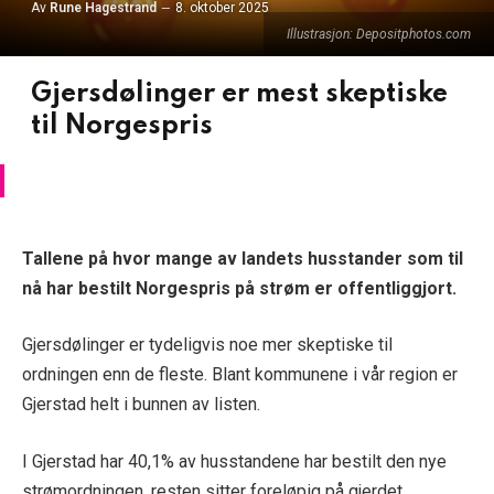
Av
Rune Hagestrand
8. oktober 2025
Illustrasjon: Depositphotos.com
Gjersdølinger er mest skeptiske
til Norgespris
Tallene på hvor mange av landets husstander som til
nå har bestilt Norgespris på strøm er offentliggjort.
Gjersdølinger er tydeligvis noe mer skeptiske til
ordningen enn de fleste. Blant kommunene i vår region er
Gjerstad helt i bunnen av listen.
I Gjerstad har 40,1% av husstandene har bestilt den nye
strømordningen, resten sitter foreløpig på gjerdet.