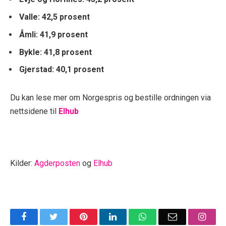
Valle: 42,5 prosent
Åmli: 41,9 prosent
Bykle: 41,8 prosent
Gjerstad: 40,1 prosent
Du kan lese mer om Norgespris og bestille ordningen via
nettsidene til
Elhub
Kilder:
Agderposten
og
Elhub
Facebook
Twitter
Pinterest
LinkedIn
WhatsApp
Email
Insta