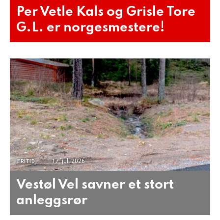
Per Vetle Kals og Grisle Tore
G.L. er norgesmestere!
17. juli 2026
FRITID
Vestøl Vel savner et stort
anleggsrør