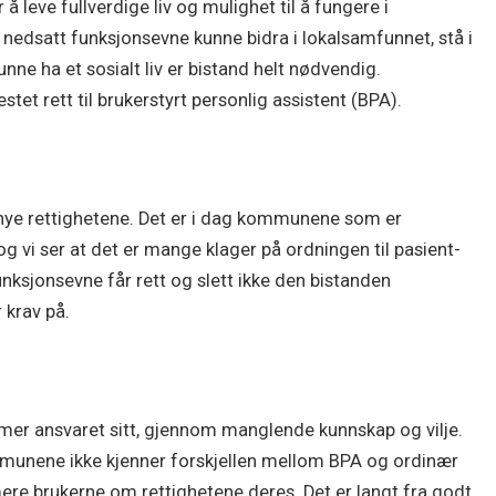
 leve fullverdige liv og mulighet til å fungere i
nedsatt funksjonsevne kunne bidra i lokalsamfunnet, stå i
kunne ha et sosialt liv er bistand helt nødvendig.
estet rett til brukerstyrt personlig assistent (BPA).
 nye rettighetene. Det er i dag kommunene som er
og vi ser at det er mange klager på ordningen til pasient-
sjonsevne får rett og slett ikke den bistanden
 krav på.
er ansvaret sitt, gjennom manglende kunnskap og vilje.
ommunene ikke kjenner forskjellen mellom BPA og ordinær
rmere brukerne om rettighetene deres. Det er langt fra godt