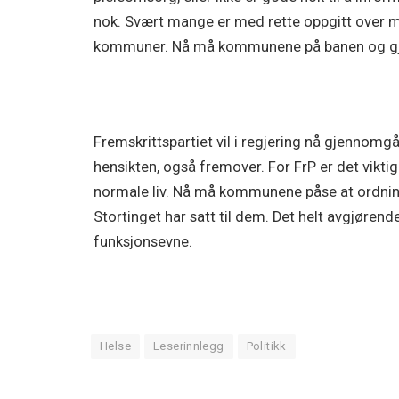
nok. Svært mange er med rette oppgitt over m
kommuner. Nå må kommunene på banen og gjø
Fremskrittspartiet vil i regjering nå gjennomgå
hensikten, også fremover. For FrP er det vikti
normale liv. Nå må kommunene påse at ordninge
Stortinget har satt til dem. Det helt avgjørend
funksjonsevne.
Helse
Leserinnlegg
Politikk