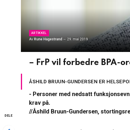
ARTIKKEL
Av
Rune Hagestrand
29. mai 2019
– FrP vil forbedre BPA-o
ÅSHILD BRUUN-GUNDERSEN ER HELSEPOL
- Personer med nedsatt funksjonsevne 
krav på.
//Åshild Bruun-Gundersen, stortingsrep
DELE