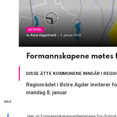
ARTIKKEL
Av
Rune Hagestrand
3. januar 2018
Formannskapene møtes fo
DISSE ÅTTE KOMMUNENE INNGÅR I REGI
Regionrådet i Østre Agder inviterer 
mandag 8. januar
DELE
Her vil formannskapsmedlemmene fra Grimstad 