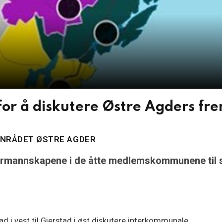
r å diskutere Østre Agders fre
ONRÅDET ØSTRE AGDER
formannskapene i de åtte medlemskommunene til s
i vest til Gjerstad i øst diskutere interkommunale