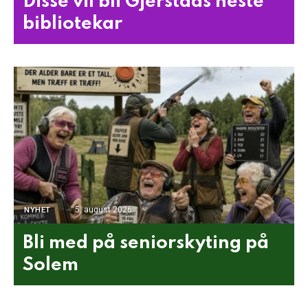
Disse vil bli Gjerstads neste
bibliotekar
5. august 2026
NYHET
Bli med på seniorskyting på
Solem