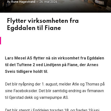
Av
Rune Hagestrand
26. mai 2026
Flytter virksomheten fra
Egddalen til Fiane
Lars Mesel AS flytter nå sin virksomhet fra Egddalen
til det Tuftene 2 ved Lindtjenn på Fiane, der Arnes
Sveis tidligere holdt til.
Det blir nyåpning der 1. august, melder Atle og Thomas på
sine Faceboksider. Det blir samtidig endring av firmanavn
til Gjerstad dekk og varmepumpe AS.
Det blir stengt i Egddalen torsdag 18. og fredag 19 juni