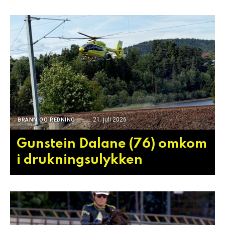
21. juli 2026
BRANN OG REDNING
Gunstein Dalane (76) omkom
i drukningsulykken