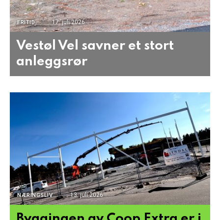
17. juli 2026
FRITID
Vestøl Vel savner et stort
anleggsrør
13. juli 2026
NÆRINGSLIV
Byggingen av Coop Extra er i