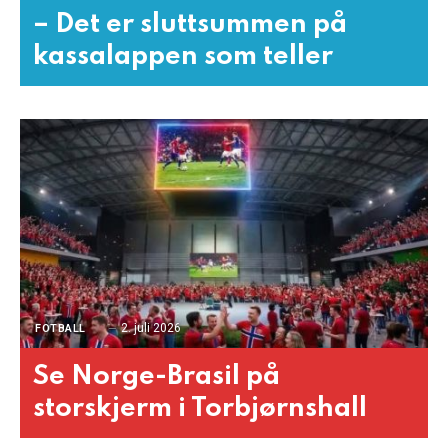
– Det er sluttsummen på
kassalappen som teller
2. juli 2026
FOTBALL
Se Norge-Brasil på
storskjerm i Torbjørnshall