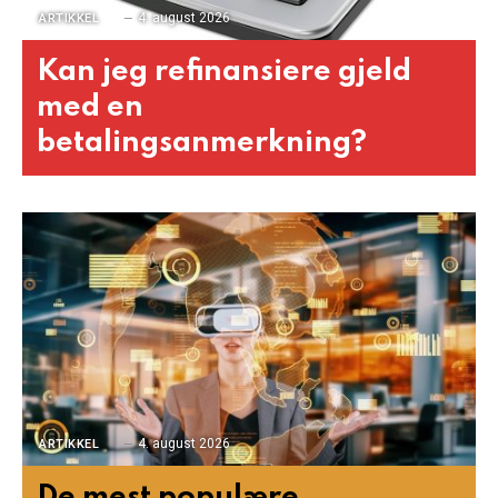
4. august 2026
ARTIKKEL
Kan jeg refinansiere gjeld
med en
betalingsanmerkning?
4. august 2026
ARTIKKEL
De mest populære