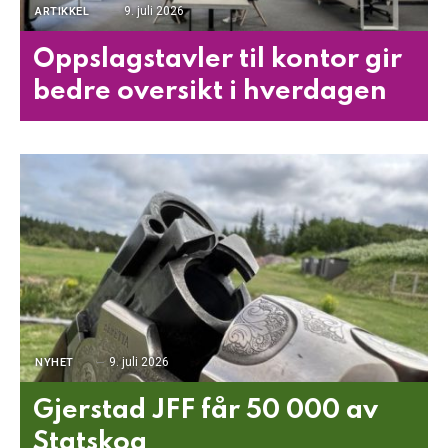
9. juli 2026
ARTIKKEL
Oppslagstavler til kontor gir
bedre oversikt i hverdagen
9. juli 2026
NYHET
Gjerstad JFF får 50 000 av
Statskog