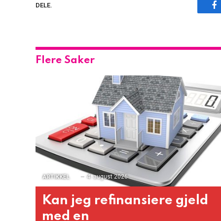
F
DELE.
Flere Saker
4. august 2026
ARTIKKEL
Kan jeg refinansiere gjeld
med en