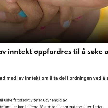
av inntekt oppfordres til å søke 
tad med lav inntekt om å ta del i ordningen ved å
il ulike fritidsaktiviteter uavhengig av
milier kan i tillegg få støtte til sportsutstyr, klær, ferier,