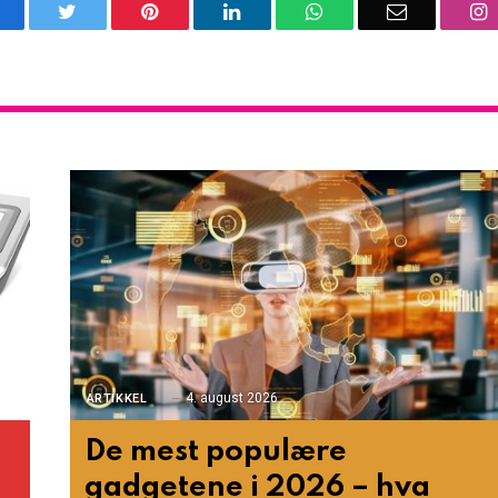
acebook
Twitter
Pinterest
LinkedIn
WhatsApp
Email
I
4. august 2026
ARTIKKEL
De mest populære
gadgetene i 2026 – hva