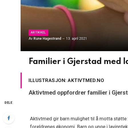
ARTIKKEL
Av
Rune Hagestrand
13. april 2021
Familier i Gjerstad med l
ILLUSTRASJON: AKTIVTMED.NO
Aktivtmed oppfordrer familier i Gjers
DELE
Aktivtmed gir barn mulighet til å motta støtte t
foreldrenes økonomi. Barn og unge i lavinntektsfa