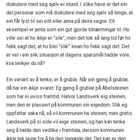
diskutere med seg sjølv ei stund. I slike høve er det ein
del personar som må diskutere med seg sjølv så lenge, at
ein får lyst til sei eitt eller anna på deira vegne. Eit
eksempel er jenta som ein gut gjorde tilnærmingar til. Ho
ville sei at ho ikkje er ”slik”, men det tok så lang tid før ho
fekk sagt det, at ho blei ”slik” innan ho fekk sagt det. Det
er vel i ein slik situasjon at dagens spørsmål hadde vore;
kva tenkjer du nå?
Ein variant av å tenke, er å gruble. Når ein gjeng å grublar,
då har ein ikkje svaret. Eg gjeng å grublar på Abelsteinen
som har ei uviss framtid. Halvor Landsverk eig steinen,
men den er plassert på kommunen sin eigedom. Slik eg
oppfattar saka nå, så vil kommunen ha steinen, men gratis.
Landsverk på si side vil eige steinen, og han kan tenke
seg å halde den vedlike i framtida, dersom kommunen
ikkje tek leige for å ha den liggande der. Det kan av den