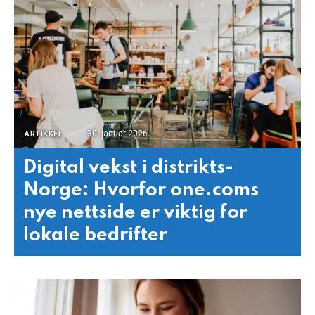
30. januar 2026
ARTIKKEL
Digital vekst i distrikts-
Norge: Hvorfor one.coms
nye nettside er viktig for
lokale bedrifter