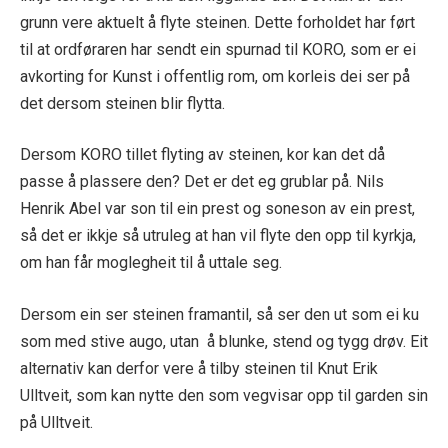
grunn vere aktuelt å flyte steinen. Dette forholdet har ført
til at ordføraren har sendt ein spurnad til KORO, som er ei
avkorting for Kunst i offentlig rom, om korleis dei ser på
det dersom steinen blir flytta.
Dersom KORO tillet flyting av steinen, kor kan det då
passe å plassere den? Det er det eg grublar på. Nils
Henrik Abel var son til ein prest og soneson av ein prest,
så det er ikkje så utruleg at han vil flyte den opp til kyrkja,
om han får moglegheit til å uttale seg.
Dersom ein ser steinen framantil, så ser den ut som ei ku
som med stive augo, utan å blunke, stend og tygg drøv. Eit
alternativ kan derfor vere å tilby steinen til Knut Erik
Ulltveit, som kan nytte den som vegvisar opp til garden sin
på Ulltveit.