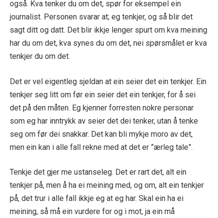
også. Kva tenker du om det, spør for eksempel ein
journalist. Personen svarar at; eg tenkjer, og så blir det
sagt ditt og datt. Det blir ikkje lenger spurt om kva meining
har du om det, kva synes du om det, nei spørsmålet er kva
tenkjer du om det.
Det er vel eigentleg sjeldan at ein seier det ein tenkjer. Ein
tenkjer seg litt om før ein seier det ein tenkjer, for å sei
det på den måten. Eg kjenner forresten nokre personar
som eg har inntrykk av seier det dei tenker, utan å tenke
seg om før dei snakkar. Det kan bli mykje moro av det,
men ein kan i alle fall rekne med at det er ”ærleg tale”.
Tenkje det gjer me ustanseleg. Det er rart det, alt ein
tenkjer på, men å ha ei meining med, og om, alt ein tenkjer
på, det trur i alle fall ikkje eg at eg har. Skal ein ha ei
meining, så må ein vurdere for og i mot, ja ein må