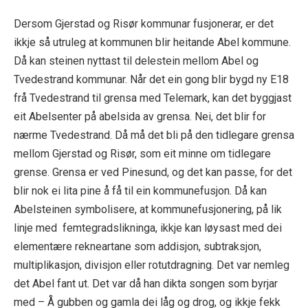
Dersom Gjerstad og Risør kommunar fusjonerar, er det
ikkje så utruleg at kommunen blir heitande Abel kommune.
Då kan steinen nyttast til delestein mellom Abel og
Tvedestrand kommunar. Når det ein gong blir bygd ny E18
frå Tvedestrand til grensa med Telemark, kan det byggjast
eit Abelsenter på abelsida av grensa. Nei, det blir for
nærme Tvedestrand. Då må det bli på den tidlegare grensa
mellom Gjerstad og Risør, som eit minne om tidlegare
grense. Grensa er ved Pinesund, og det kan passe, for det
blir nok ei lita pine å få til ein kommunefusjon. Då kan
Abelsteinen symbolisere, at kommunefusjonering, på lik
linje med femtegradslikninga, ikkje kan løysast med dei
elementære rekneartane som addisjon, subtraksjon,
multiplikasjon, divisjon eller rotutdragning. Det var nemleg
det Abel fant ut. Det var då han dikta songen som byrjar
med – Å gubben og gamla dei låg og drog, og ikkje fekk