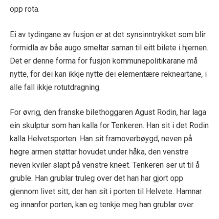
opp rota.
Ei av tydingane av fusjon er at det synsinntrykket som blir
formidla av båe augo smeltar saman til eitt bilete i hjernen.
Det er denne forma for fusjon kommunepolitikarane må
nytte, for dei kan ikkje nytte dei elementære rekneartane, i
alle fall ikkje rotutdragning.
For øvrig, den franske bilethoggaren Agust Rodin, har laga
ein skulptur som han kalla for Tenkeren. Han sit i det Rodin
kalla Helvetsporten. Han sit framoverbøygd, neven på
høgre armen støttar hovudet under håka, den venstre
neven kviler slapt på venstre kneet. Tenkeren ser ut til å
gruble. Han grublar truleg over det han har gjort opp
gjennom livet sitt, der han sit i porten til Helvete. Hamnar
eg innanfor porten, kan eg tenkje meg han grublar over.