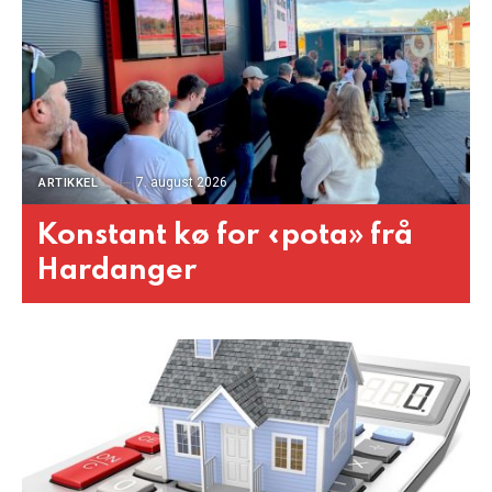
7. august 2026
ARTIKKEL
Konstant kø for «pota» frå
Hardanger