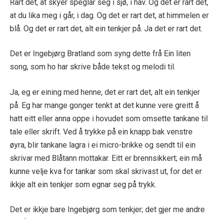
Rart det, at skyer speglar seg i sjø, i hav. Og det er rart det,
at du lika meg i går, i dag. Og det er rart det, at himmelen er
blå. Og det er rart det, alt ein tenkjer på. Ja det er rart det.
Det er Ingebjørg Bratland som syng dette frå Ein liten
song, som ho har skrive både tekst og melodi til.
Ja, eg er eining med henne, det er rart det, alt ein tenkjer
på. Eg har mange gonger tenkt at det kunne vere greitt å
hatt eitt eller anna oppe i hovudet som omsette tankane til
tale eller skrift. Ved å trykke på ein knapp bak venstre
øyra, blir tankane lagra i ei micro-brikke og sendt til ein
skrivar med Blåtann mottakar. Eitt er brennsikkert; ein må
kunne velje kva for tankar som skal skrivast ut, for det er
ikkje alt ein tenkjer som egnar seg på trykk.
Det er ikkje bare Ingebjørg som tenkjer; det gjer me andre