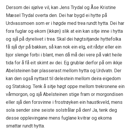
Dersom dei sjølve vil, kan Jens Trydal og Åse Kristine
Mæsel Trydal overta den. Dei har bygd ei hytte på
Urdvassmoen som er i høgde med trea rundt hytta. Dei har
fora fuglar og ekorn (ikkøn) slik at ein kan sitje inne i hytta
og sjå på dyrelivet i trea. Skal dei høgtsitjande hyttefolka
få sjå dyr på bakken, så kan nok ein elg, eit rådyr eller ein
bjor slenge forbi i blant, men då må dei vere på vakt heile
tida for å få eit skimt av dei. Eg grublar derfor på om ikkje
Abelsteinen bør plasserast mellom hytta og Urdvatn. Der
kan den også nyttast til delestein mellom deira eigedom
og Statskog. Tenk å sitje høgt oppe mellom trekronene ein
vårmorgon, og sjå Abelsteinen stige fram or morgondisen
eller sjå den forsvinne i frostrøyken ein haustkveld, mens
sola sender sine seiste solstrålar på den! Ja, tenk deg
desse opplevingane mens fuglane kvitrar og ekorna
smattar rundt hytta.