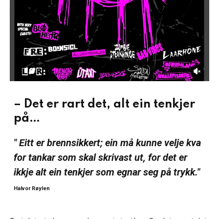
ARTIKKEL
Av
Rune Hagestrand
10. januar 2016
– Det er rart det, alt ein tenkjer
på…
" Eitt er brennsikkert; ein må kunne velje kva
for tankar som skal skrivast ut, for det er
ikkje alt ein tenkjer som egnar seg på trykk."
Halvor Røylen