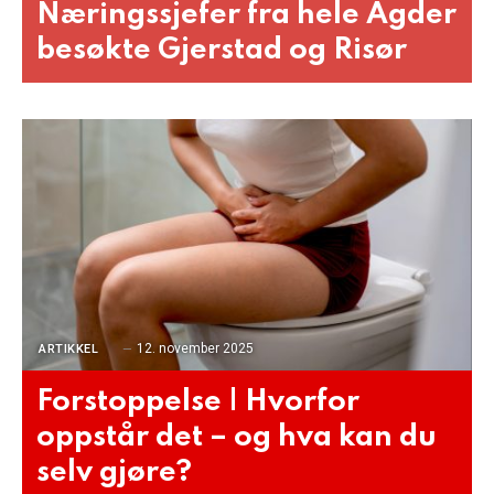
Næringssjefer fra hele Agder
besøkte Gjerstad og Risør
12. november 2025
ARTIKKEL
Forstoppelse | Hvorfor
oppstår det – og hva kan du
selv gjøre?