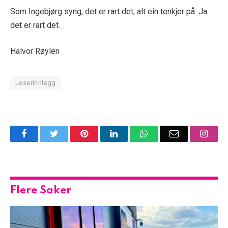
Som Ingebjørg syng; det er rart det, alt ein tenkjer på. Ja
det er rart det.
Halvor Røylen
Leserinnlegg
Facebook
Twitter
Pinterest
LinkedIn
WhatsApp
Email
Insta
Flere Saker