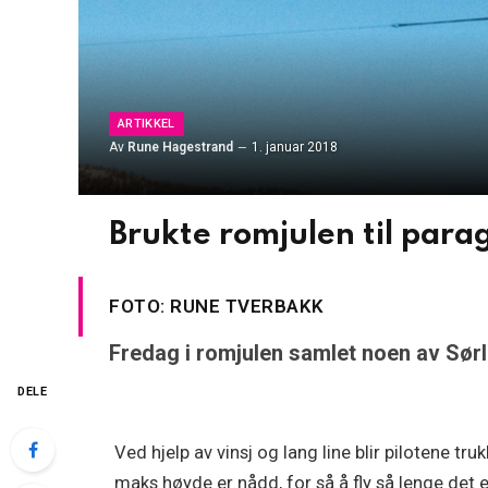
ARTIKKEL
Av
Rune Hagestrand
1. januar 2018
Brukte romjulen til parag
FOTO: RUNE TVERBAKK
Fredag i romjulen samlet noen av Sørl
DELE
Ved hjelp av vinsj og lang line blir pilotene tru
maks høyde er nådd, for så å fly så lenge det 