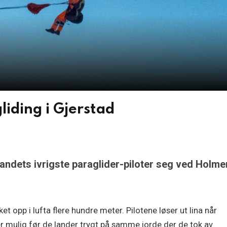
liding i Gjerstad
andets ivrigste paraglider-piloter seg ved Holme
kket opp i lufta flere hundre meter. Pilotene løser ut lina når
er mulig før de lander trygt på samme jorde der de tok av