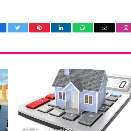
acebook
Twitter
Pinterest
LinkedIn
WhatsApp
Email
I
4. august 2026
ARTIKKEL