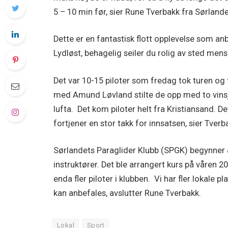
5 – 10 min før, sier Rune Tverbakk fra Sørland
Dette er en fantastisk flott opplevelse som an
Lydløst, behagelig seiler du rolig av sted men
Det var 10-15 piloter som fredag tok turen og 
med Amund Løvland stilte de opp med to vinsje
lufta. Det kom piloter helt fra Kristiansand. De
fortjener en stor takk for innsatsen, sier Tverb
Sørlandets Paraglider Klubb (SPGK) begynner å
instruktører. Det ble arrangert kurs på våren 2
enda fler piloter i klubben. Vi har fler lokale p
kan anbefales, avslutter Rune Tverbakk.
Lokal
Sport