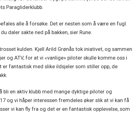
ets Paragliderklubb.
befales alle å forsøke. Det er nesten som å være en fugl.
s du daler sakte ned på bakken, sier Rune.
trosset kulden. Kjell Arild Grønås tok iniativet, og sammen
r og ATV, for at vi «vanlige» piloter skulle komme oss i
t er fantastisk med slike ildsjeler som stiller opp, de
akk.
 bli en aktiv klubb med mange dyktige piloter og
017 og vi håper interessen fremdeles øker slik at vi kan få
lasser vi kan fly fra og det er en fantastisk opplevelse, som