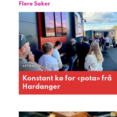
Flere Saker
7. august 2026
ARTIKKEL
Konstant kø for «pota» frå
Hardanger