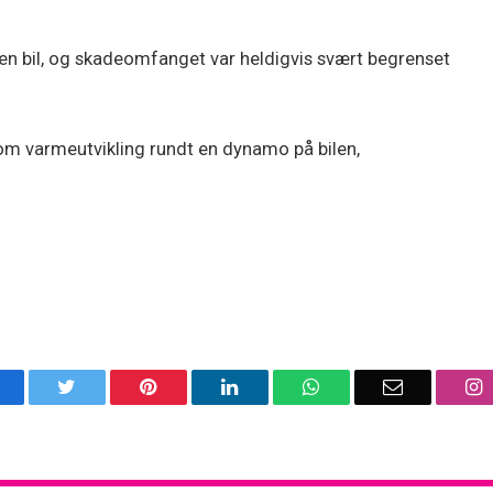
 en bil, og skadeomfanget var heldigvis svært begrenset
 om varmeutvikling rundt en dynamo på bilen,
acebook
Twitter
Pinterest
LinkedIn
WhatsApp
Email
I