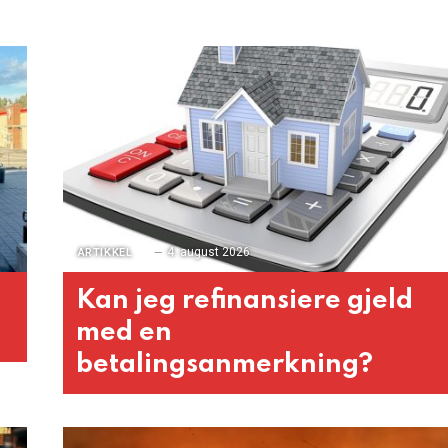
4. august 2026
ARTIKKEL
Kan jeg refinansiere gjeld
med en
betalingsanmerkning?