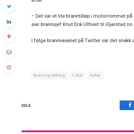
etter.
– Det var et lite branntilløp i motorrommet på
sier brannsjef Knut Erik Ulltveit til iGjerstad.no
I følge brannvesenet på Twitter var det snakk
Brann og redning
Lokal
Nyhet
F
DELE.