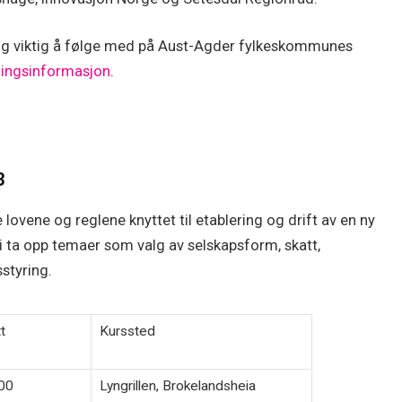
llegg viktig å følge med på Aust-Agder fylkeskommunes
dingsinformasjon
.
3
e lovene og reglene knyttet til etablering og drift av en ny
i ta opp temaer som valg av selskapsform, skatt,
sstyring.
t
Kurssted
00
Lyngrillen, Brokelandsheia