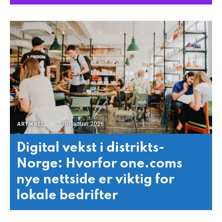
30. januar 2026
ARTIKKEL
Digital vekst i distrikts-
Norge: Hvorfor one.coms
nye nettside er viktig for
lokale bedrifter