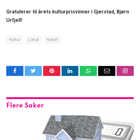
Gratulerer til årets kulturprisvinner i Gjerstad, Bjørn
Urfjell!
Kultur
Lokal
Nyhet
Facebook
Twitter
Pinterest
LinkedIn
WhatsApp
Email
Insta
Flere Saker