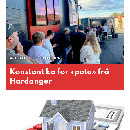
7. august 2026
ARTIKKEL
Konstant kø for «pota» frå
Hardanger