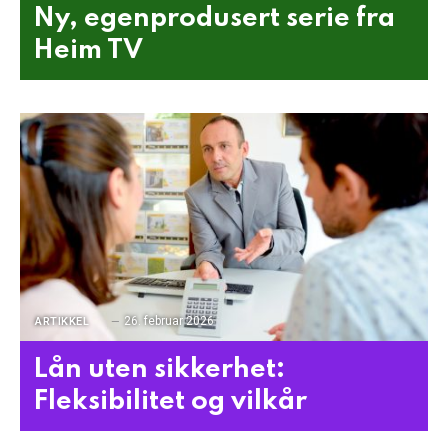
Ny, egenprodusert serie fra
Heim TV
26. februar 2026
ARTIKKEL
Lån uten sikkerhet:
Fleksibilitet og vilkår