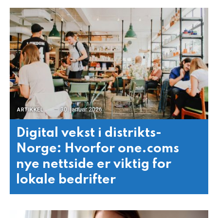
30. januar 2026
ARTIKKEL
Digital vekst i distrikts-
Norge: Hvorfor one.coms
nye nettside er viktig for
lokale bedrifter