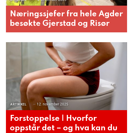
Næringssjefer fra hele Agder
besøkte Gjerstad og Risør
12. november 2025
ARTIKKEL
Forstoppelse | Hvorfor
oppstår det – og hva kan du