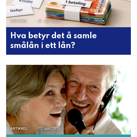
21. april 2026
ARTIKKEL
Hva betyr det å samle
smålån i ett lån?
12. april 2026
ARTIKKEL