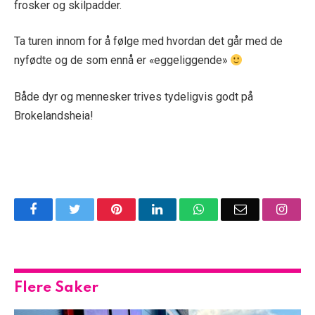
frosker og skilpadder.
Ta turen innom for å følge med hvordan det går med de
nyfødte og de som ennå er «eggeliggende»
Både dyr og mennesker trives tydeligvis godt på
Brokelandsheia!
Facebook
Twitter
Pinterest
LinkedIn
WhatsApp
Email
Insta
Flere Saker